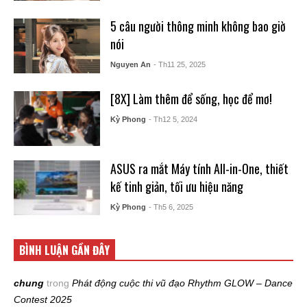
5 câu người thông minh không bao giờ
nói
Nguyen An
- Th11 25, 2025
[8X] Làm thêm để sống, học để mơ!
Kỳ Phong
- Th12 5, 2024
ASUS ra mắt Máy tính All-in-One, thiết
kế tinh giản, tối ưu hiệu năng
Kỳ Phong
- Th5 6, 2025
BÌNH LUẬN GẦN ĐÂY
chung
trong
Phát động cuộc thi vũ đạo Rhythm GLOW – Dance
Contest 2025