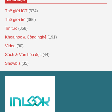
Thế giới ICT
(374)
Thế giới trẻ
(366)
Tin tức
(358)
Khoa học & Công nghệ
(191)
Video
(90)
Sách & Văn hóa đọc
(44)
Showbiz
(35)