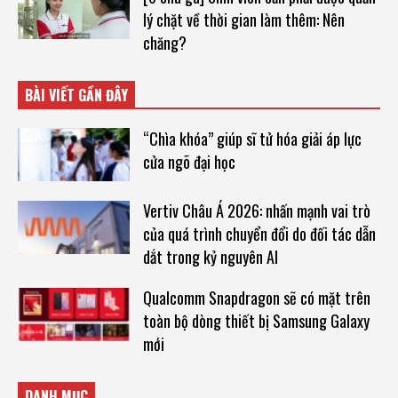
lý chặt về thời gian làm thêm: Nên
chăng?
BÀI VIẾT GẦN ĐÂY
“Chìa khóa” giúp sĩ tử hóa giải áp lực
cửa ngõ đại học
Vertiv Châu Á 2026: nhấn mạnh vai trò
của quá trình chuyển đổi do đối tác dẫn
dắt trong kỷ nguyên AI
Qualcomm Snapdragon sẽ có mặt trên
toàn bộ dòng thiết bị Samsung Galaxy
mới
DANH MỤC