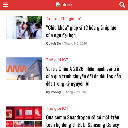
Tin tức
,
Thế giới trẻ
“Chìa khóa” giúp sĩ tử hóa giải áp lực
cửa ngõ đại học
Quách Du
- Tháng 8 3, 2026
Thế giới ICT
Vertiv Châu Á 2026: nhấn mạnh vai trò
của quá trình chuyển đổi do đối tác dẫn
dắt trong kỷ nguyên AI
Kỳ Phong
- Tháng 7 29, 2026
Thế giới ICT
Qualcomm Snapdragon sẽ có mặt trên
toàn bộ dòng thiết bị Samsung Galaxy