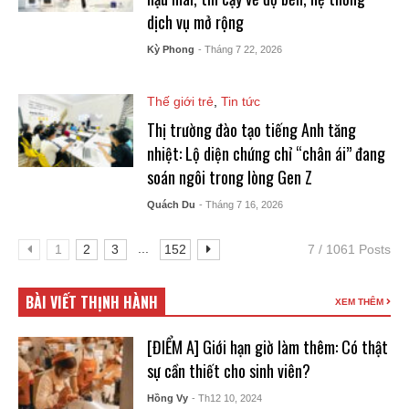
dịch vụ mở rộng
Kỳ Phong
- Tháng 7 22, 2026
Thế giới trẻ
,
Tin tức
Thị trường đào tạo tiếng Anh tăng
nhiệt: Lộ diện chứng chỉ “chân ái” đang
soán ngôi trong lòng Gen Z
Quách Du
- Tháng 7 16, 2026
...
1
2
3
152
7 / 1061 Posts
BÀI VIẾT THỊNH HÀNH
XEM THÊM
[ĐIỂM A] Giới hạn giờ làm thêm: Có thật
sự cần thiết cho sinh viên?
Hồng Vy
- Th12 10, 2024