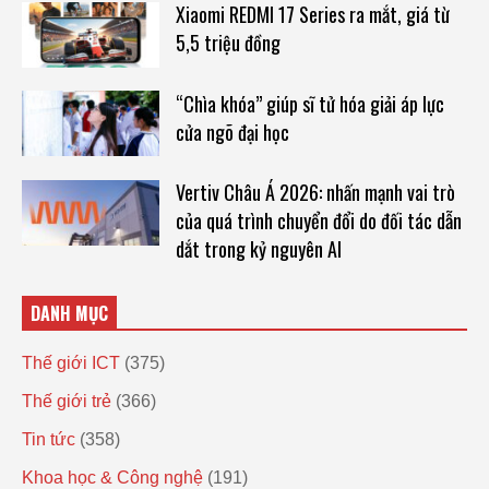
Xiaomi REDMI 17 Series ra mắt, giá từ
5,5 triệu đồng
“Chìa khóa” giúp sĩ tử hóa giải áp lực
cửa ngõ đại học
Vertiv Châu Á 2026: nhấn mạnh vai trò
của quá trình chuyển đổi do đối tác dẫn
dắt trong kỷ nguyên AI
DANH MỤC
Thế giới ICT
(375)
Thế giới trẻ
(366)
Tin tức
(358)
Khoa học & Công nghệ
(191)