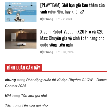
[PLAYTEAM] Giới hạn giờ làm thêm của
sinh viên: Nên, hay không?
Kỳ Phong
- Th12 2, 2024
Xiaomi Robot Vacuum X20 Pro và X20
Max: Chuyên gia vệ sinh toàn năng cho
cuộc sống tiện nghi
Kỳ Phong
- Th10 30, 2024
BÌNH LUẬN GẦN ĐÂY
chung
trong
Phát động cuộc thi vũ đạo Rhythm GLOW – Dance
Contest 2025
Nhi
trong
Tên xưa gọi nhớ
Tân
trong
Tên xưa gọi nhớ