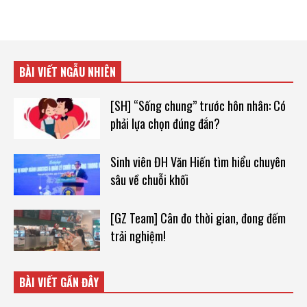
BÀI VIẾT NGẪU NHIÊN
[SH] “Sống chung’’ trước hôn nhân: Có
phải lựa chọn đúng đắn?
Sinh viên ĐH Văn Hiến tìm hiểu chuyên
sâu về chuỗi khối
[GZ Team] Cân đo thời gian, đong đếm
trải nghiệm!
BÀI VIẾT GẦN ĐÂY