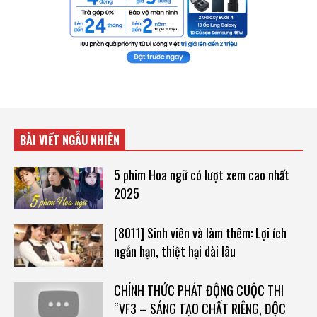
BÀI VIẾT NGẪU NHIÊN
5 phim Hoa ngữ có lượt xem cao nhất
2025
[8011] Sinh viên và làm thêm: Lợi ích
ngắn hạn, thiệt hại dài lâu
CHÍNH THỨC PHÁT ĐỘNG CUỘC THI
“VF3 – SÁNG TẠO CHẤT RIÊNG, ĐỘC