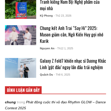
Tranh kiếng Nam Bộ: Nghệ phẩm của
mọi nhà
Kỳ Phong
- Th2 23, 2026
Chung kết Anh Trai “Say Hi” 2025:
Mason giảm cân, Ngô Kiến Huy gợi nhớ
Karik
Nguyen An
- Th12 1, 2025
Galaxy Z Fold7 khiến nhạc sĩ Dương Khắc
Linh ‘gật đầu’ ngay lần đầu trải nghiệm
Quách Du
- Th8 6, 2025
BÌNH LUẬN GẦN ĐÂY
chung
trong
Phát động cuộc thi vũ đạo Rhythm GLOW – Dance
Contest 2025