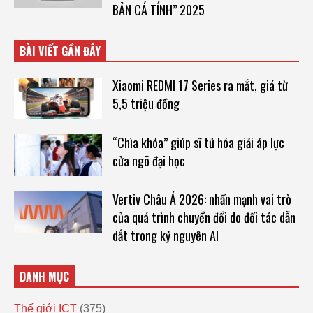
BẢN CÁ TÍNH” 2025
BÀI VIẾT GẦN ĐÂY
Xiaomi REDMI 17 Series ra mắt, giá từ
5,5 triệu đồng
“Chìa khóa” giúp sĩ tử hóa giải áp lực
cửa ngõ đại học
Vertiv Châu Á 2026: nhấn mạnh vai trò
của quá trình chuyển đổi do đối tác dẫn
dắt trong kỷ nguyên AI
DANH MỤC
Thế giới ICT
(375)