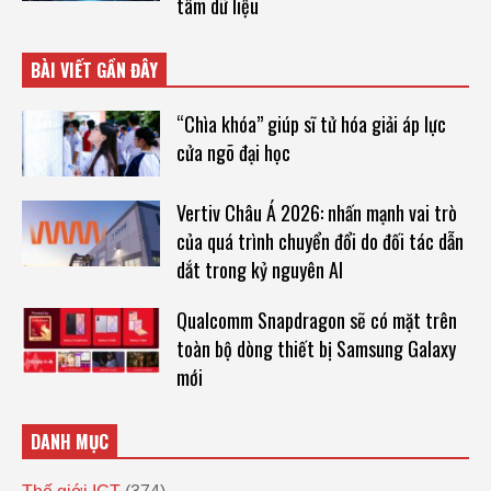
tâm dữ liệu
BÀI VIẾT GẦN ĐÂY
“Chìa khóa” giúp sĩ tử hóa giải áp lực
cửa ngõ đại học
Vertiv Châu Á 2026: nhấn mạnh vai trò
của quá trình chuyển đổi do đối tác dẫn
dắt trong kỷ nguyên AI
Qualcomm Snapdragon sẽ có mặt trên
toàn bộ dòng thiết bị Samsung Galaxy
mới
DANH MỤC