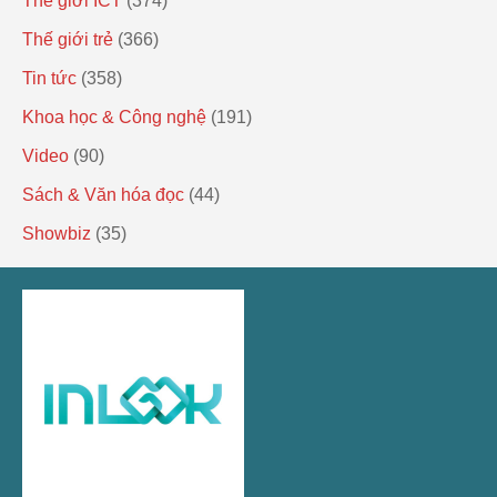
Thế giới ICT
(374)
Thế giới trẻ
(366)
Tin tức
(358)
Khoa học & Công nghệ
(191)
Video
(90)
Sách & Văn hóa đọc
(44)
Showbiz
(35)