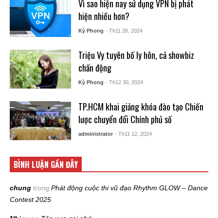
Vì sao hiện nay sử dụng VPN bị phát
hiện nhiều hơn?
Kỳ Phong
- Th11 26, 2024
Triệu Vy tuyên bố ly hôn, cả showbiz
chấn động
Kỳ Phong
- Th12 30, 2024
TP.HCM khai giảng khóa đào tạo Chiến
lược chuyển đổi Chính phủ số
administrator
- Th11 12, 2024
BÌNH LUẬN GẦN ĐÂY
chung
trong
Phát động cuộc thi vũ đạo Rhythm GLOW – Dance
Contest 2025