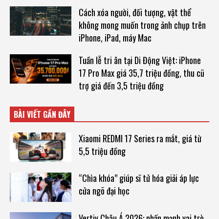
Cách xóa người, đối tượng, vật thể
không mong muốn trong ảnh chụp trên
iPhone, iPad, máy Mac
Tuần lễ tri ân tại Di Động Việt: iPhone
17 Pro Max giá 35,7 triệu đồng, thu cũ
trợ giá đến 3,5 triệu đồng
BÀI VIẾT GẦN ĐÂY
Xiaomi REDMI 17 Series ra mắt, giá từ
5,5 triệu đồng
“Chìa khóa” giúp sĩ tử hóa giải áp lực
cửa ngõ đại học
Vertiv Châu Á 2026: nhấn mạnh vai trò