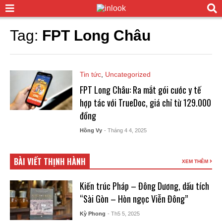
Tag:
FPT Long Châu
Tin tức
,
Uncategorized
FPT Long Châu: Ra mắt gói cước y tế
hợp tác với TrueDoc, giá chỉ từ 129.000
đồng
Hồng Vy
- Tháng 4 4, 2025
BÀI VIẾT THỊNH HÀNH
XEM THÊM
Kiến trúc Pháp – Đông Dương, dấu tích
“Sài Gòn – Hòn ngọc Viễn Đông”
Kỳ Phong
- Th5 5, 2025