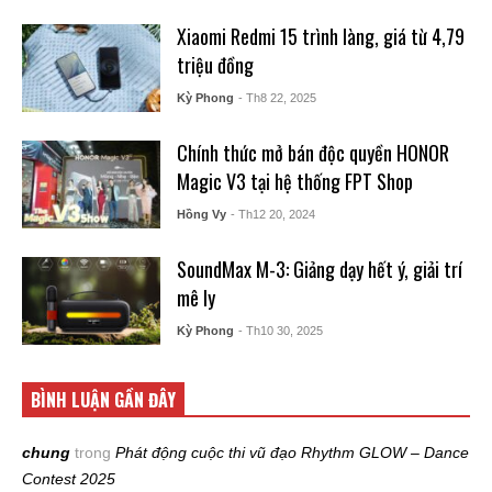
Xiaomi Redmi 15 trình làng, giá từ 4,79
triệu đồng
Kỳ Phong
- Th8 22, 2025
Chính thức mở bán độc quyền HONOR
Magic V3 tại hệ thống FPT Shop
Hồng Vy
- Th12 20, 2024
SoundMax M-3: Giảng dạy hết ý, giải trí
mê ly
Kỳ Phong
- Th10 30, 2025
BÌNH LUẬN GẦN ĐÂY
chung
trong
Phát động cuộc thi vũ đạo Rhythm GLOW – Dance
Contest 2025