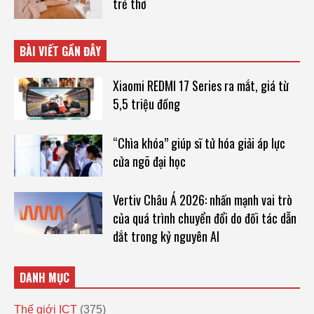
trẻ thơ
BÀI VIẾT GẦN ĐÂY
Xiaomi REDMI 17 Series ra mắt, giá từ
5,5 triệu đồng
“Chìa khóa” giúp sĩ tử hóa giải áp lực
cửa ngõ đại học
Vertiv Châu Á 2026: nhấn mạnh vai trò
của quá trình chuyển đổi do đối tác dẫn
dắt trong kỷ nguyên AI
DANH MỤC
Thế giới ICT
(375)