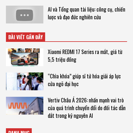
AI và Tổng quan tài liệu: công cụ, chiến
lược và đạo đức nghiên cứu
BÀI VIẾT GẦN ĐÂY
Xiaomi REDMI 17 Series ra mắt, giá từ
5,5 triệu đồng
“Chìa khóa” giúp sĩ tử hóa giải áp lực
cửa ngõ đại học
Vertiv Châu Á 2026: nhấn mạnh vai trò
của quá trình chuyển đổi do đối tác dẫn
dắt trong kỷ nguyên AI