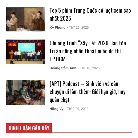
Top 5 phim Trung Quốc có lượt xem cao
nhất 2025
Kỳ Phong
- Th7 23, 2025
Chương trình “Xây Tết 2026” lan tỏa
tri ân công nhân thoát nước đô thị
TP.HCM
Hoàng trâm Anh
- Th1 10, 2026
[APT] Podcast – Sinh viên và câu
chuyện đi làm thêm: Giới hạn giờ, hay
quản chặt
Hồng Vy
- Th12 29, 2024
BÌNH LUẬN GẦN ĐÂY