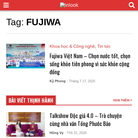
Tag:
FUJIWA
Khoa học & Công nghệ
,
Tin tức
Fujiwa Việt Nam – Chọn nước tốt, chọn
sống khỏe tiên phong vì sức khỏe cộng
đồng
Kỳ Phong
- Tháng 7 17, 2025
BÀI VIẾT THỊNH HÀNH
XEM THÊM
Talkshow Độc giả 4.0 – Trò chuyện
cùng nhà văn Tống Phước Bảo
Hồng Vy
- Th5 31, 2026