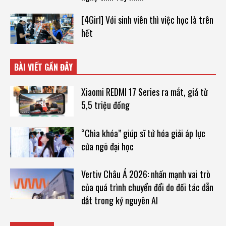
[4Girl] Với sinh viên thì việc học là trên
hết
BÀI VIẾT GẦN ĐÂY
Xiaomi REDMI 17 Series ra mắt, giá từ
5,5 triệu đồng
“Chìa khóa” giúp sĩ tử hóa giải áp lực
cửa ngõ đại học
Vertiv Châu Á 2026: nhấn mạnh vai trò
của quá trình chuyển đổi do đối tác dẫn
dắt trong kỷ nguyên AI