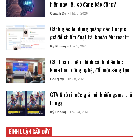
hiện nay liệu có đáng báo động?
Quách Du
- Th1 8, 2026
Cảnh giác lợi dụng quảng cáo Google
giả để chiếm đoạt tài khoản Microsoft
Kỳ Phong
- Th2 3, 2025
Cần hoàn thiện chính sách nhân lực
khoa học, công nghệ, đổi mới sáng tạo
Hồng Vy
- Th2 8, 2025
GTA 6 rò rỉ mức giá mới khiến game thủ
lo ngại
Kỳ Phong
- Th2 24, 2026
BÌNH LUẬN GẦN ĐÂY