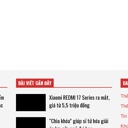
BÀI VIẾT GẦN ĐÂY
D
ểm
Xiaomi REDMI 17 Series ra mắt,
Thế
ác
giá từ 5,5 triệu đồng
Thế
Tin
“Chìa khóa” giúp sĩ tử hóa giải
Kho