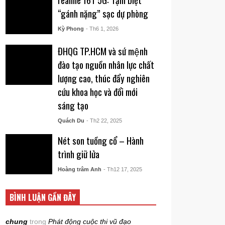
“gánh nặng” sạc dự phòng
Kỳ Phong
- Th6 1, 2026
ĐHQG TP.HCM và sứ mệnh
đào tạo nguồn nhân lực chất
lượng cao, thúc đẩy nghiên
cứu khoa học và đổi mới
sáng tạo
Quách Du
- Th2 22, 2025
Nét son tuồng cổ – Hành
trình giữ lửa
Hoàng trâm Anh
- Th12 17, 2025
BÌNH LUẬN GẦN ĐÂY
chung
trong
Phát động cuộc thi vũ đạo