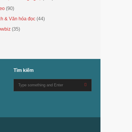
eo
(90)
h & Văn hóa đọc
(44)
owbiz
(35)
Tìm kiếm