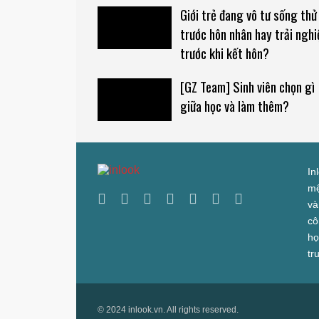
Giới trẻ đang vô tư sống thử
trước hôn nhân hay trải ngh
trước khi kết hôn?
[GZ Team] Sinh viên chọn gì
giữa học và làm thêm?
In
mệ
và
cô
họ
tr
© 2024 inlook.vn. All rights reserved.