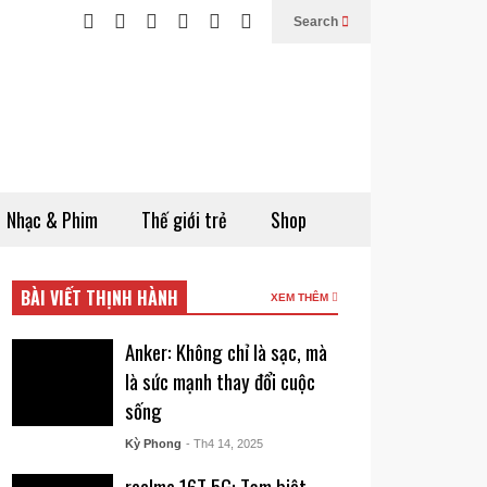
Search
Nhạc & Phim
Thế giới trẻ
Shop
BÀI VIẾT THỊNH HÀNH
XEM THÊM
Anker: Không chỉ là sạc, mà
là sức mạnh thay đổi cuộc
sống
Kỳ Phong
- Th4 14, 2025
realme 16T 5G: Tạm biệt