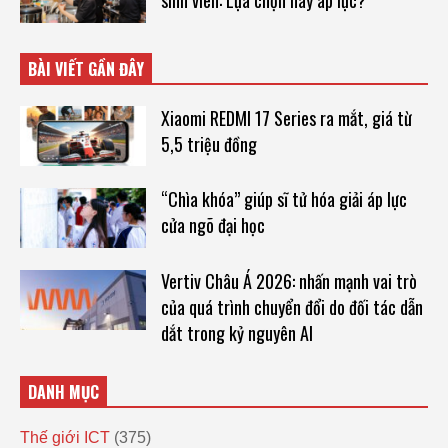
sinh viên: Lựa chọn hay áp lực?
BÀI VIẾT GẦN ĐÂY
Xiaomi REDMI 17 Series ra mắt, giá từ
5,5 triệu đồng
“Chìa khóa” giúp sĩ tử hóa giải áp lực
cửa ngõ đại học
Vertiv Châu Á 2026: nhấn mạnh vai trò
của quá trình chuyển đổi do đối tác dẫn
dắt trong kỷ nguyên AI
DANH MỤC
Thế giới ICT
(375)