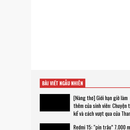
BÀI VIẾT NGẪU NHIÊN
[Nàng thơ] Giới hạn giờ làm
thêm của sinh viên: Chuyện t
kể và cách vượt qua của Tha
Redmi 15: “pin trâu” 7.000 