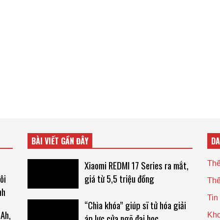
BÀI VIẾT GẦN ĐÂY
D
Xiaomi REDMI 17 Series ra mắt,
Thế
ôi
giá từ 5,5 triệu đồng
Thế
nh
Tin
“Chìa khóa” giúp sĩ tử hóa giải
mAh,
Kho
áp lực cửa ngõ đại học