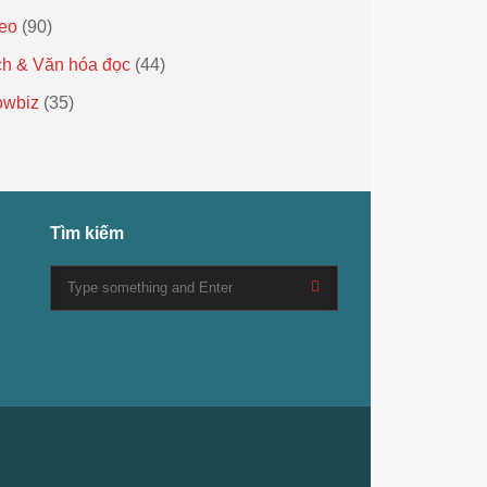
eo
(90)
h & Văn hóa đọc
(44)
owbiz
(35)
Tìm kiếm