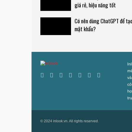
giá rẻ, hiệu năng tốt
Có nên dùng ChatGPT để tạ
mật khẩu?
In
mệ
và
cô
họ
tr
© 2024 inlook.vn. All rights reserved.