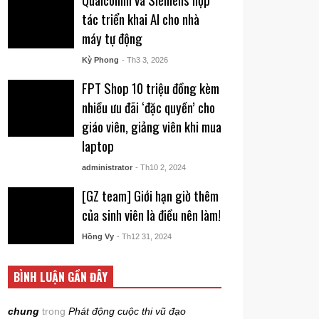
tác triển khai AI cho nhà
máy tự động
Kỳ Phong
- Th3 3, 2026
FPT Shop 10 triệu đồng kèm
nhiều ưu đãi ‘đặc quyền’ cho
giáo viên, giảng viên khi mua
laptop
administrator
- Th10 2, 2024
[GZ team] Giới hạn giờ thêm
của sinh viên là điều nên làm!
Hồng Vy
- Th12 31, 2024
BÌNH LUẬN GẦN ĐÂY
chung
trong
Phát động cuộc thi vũ đạo