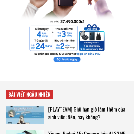
BÀI VIẾT NGẪU NHIÊN
[PLAYTEAM] Giới hạn giờ làm thêm của
sinh viên: Nên, hay không?
Xiaomi Redmi A5: Camera kép AI 32MP,