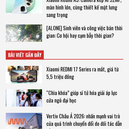
màn hình lớn, cùng thiết kế mặt lưng
sang trọng
[ALONE] Sinh viên và công việc bán thời
gian: Cơ hội hay cạm bẫy thời gian?
BÀI VIẾT GẦN ĐÂY
Xiaomi REDMI 17 Series ra mắt, giá từ
5,5 triệu đồng
“Chìa khóa” giúp sĩ tử hóa giải áp lực
cửa ngõ đại học
Vertiv Châu Á 2026: nhấn mạnh vai trò
của quá trình chuyển đổi do đối tác dẫn