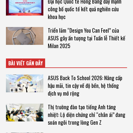
Đại học Quốc tế Hồng Bàng đẩy mạnh
công bố quốc tế kết quả nghiên cứu
khoa học
Triển lãm “Design You Can Feel” của
ASUS gây ấn tượng tại Tuần lễ Thiết kế
Milan 2025
BÀI VIẾT GẦN ĐÂY
ASUS Back To School 2026: Nâng cấp
hậu mãi, tin cậy về độ bền, hệ thống
dịch vụ mở rộng
Thị trường đào tạo tiếng Anh tăng
nhiệt: Lộ diện chứng chỉ “chân ái” đang
soán ngôi trong lòng Gen Z