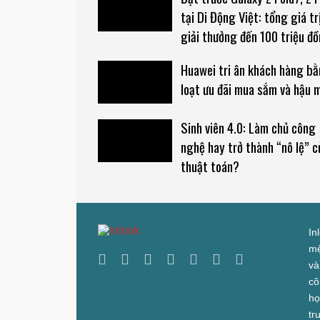
tại Di Động Việt: tổng giá tr
giải thưởng đến 100 triệu đ
Huawei tri ân khách hàng b
loạt ưu đãi mua sắm và hậu 
Sinh viên 4.0: Làm chủ công
nghệ hay trở thành “nô lệ” c
thuật toán?
In
mệ
và
cô
họ
tr