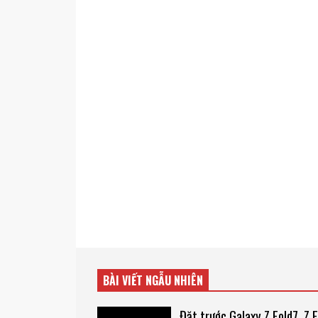
BÀI VIẾT NGẪU NHIÊN
Đặt trước Galaxy Z Fold7, Z F