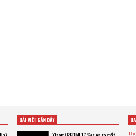
BÀI VIẾT GẦN ĐÂY
D
lip7
Xiaomi REDMI 17 Series ra mắt,
Thế