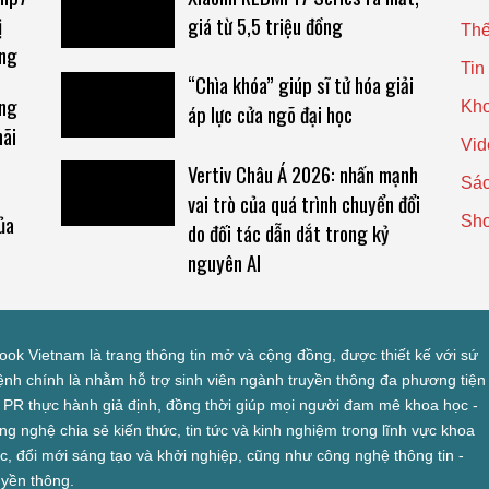
ị
giá từ 5,5 triệu đồng
Thế
ồng
Tin
“Chìa khóa” giúp sĩ tử hóa giải
ằng
Kho
áp lực cửa ngõ đại học
mãi
Vid
Vertiv Châu Á 2026: nhấn mạnh
Sác
vai trò của quá trình chuyển đổi
ủa
Sh
do đối tác dẫn dắt trong kỷ
nguyên AI
look Vietnam là trang thông tin mở và cộng đồng, được thiết kế với sứ
nh chính là nhằm hỗ trợ sinh viên ngành truyền thông đa phương tiện
 PR thực hành giả định, đồng thời giúp mọi người đam mê khoa học -
ng nghệ chia sẻ kiến thức, tin tức và kinh nghiệm trong lĩnh vực khoa
c, đổi mới sáng tạo và khởi nghiệp, cũng như công nghệ thông tin -
uyền thông.