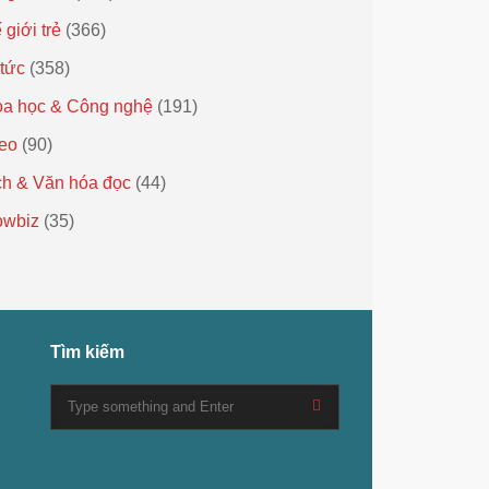
 giới trẻ
(366)
 tức
(358)
a học & Công nghệ
(191)
eo
(90)
h & Văn hóa đọc
(44)
owbiz
(35)
Tìm kiếm