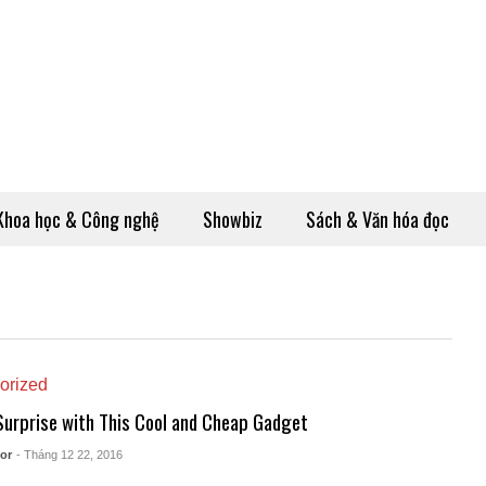
Khoa học & Công nghệ
Showbiz
Sách & Văn hóa đọc
orized
 Surprise with This Cool and Cheap Gadget
or
- Tháng 12 22, 2016