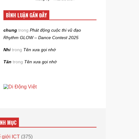
BÌNH LUẬN GẦN ĐÂY
chung
trong
Phát động cuộc thi vũ đạo
Rhythm GLOW – Dance Contest 2025
Nhi
trong
Tên xưa gọi nhớ
Tân
trong
Tên xưa gọi nhớ
ANH MỤC
 giới ICT
(375)