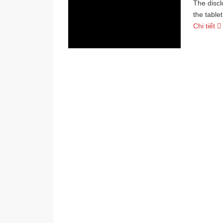
The discl
the table
Chi tiết