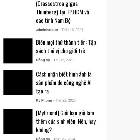
(Crassostrea gigas
Thunberg) tại TP.HCM và
các tỉnh Nam Bộ
administrator
- Th11 13, 2024
Biến mọi thứ thành tiền: Tập
sách thú vị cho giới trẻ
Hồng Vy
- Th6 12, 2026
Cách nhận biết hình ảnh là
sản phẩm do công nghệ AI
tạo ra
Kỳ Phong
- Th7 22, 2025
[MyFriend] Giới hạn giờ làm
thêm của sinh viên: Nên, hay
không?
Hồng Vy
- Th11 25, 2024