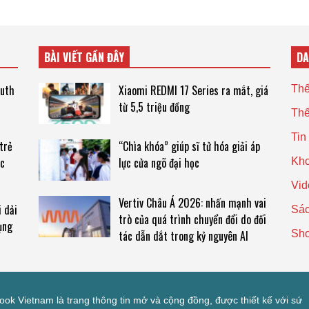
BÀI VIẾT GẦN ĐÂY
D
outh
Xiaomi REDMI 17 Series ra mắt, giá
Thế
từ 5,5 triệu đồng
Thế
Tin
trẻ
“Chìa khóa” giúp sĩ tử hóa giải áp
ực
lực cửa ngõ đại học
Kho
Vid
Vertiv Châu Á 2026: nhấn mạnh vai
i dải
Sác
trò của quá trình chuyển đổi do đối
ụng
Sh
tác dẫn dắt trong kỷ nguyên AI
look Vietnam là trang thông tin mở và cộng đồng, được thiết kế với sứ