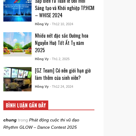
Sắp diễn ra Tuần lễ Đổi mới
Sáng tạo và Khởi nghiệp TP.HCM
– WHISE 2024
Hồng Vy
- Th12 10, 2024
Nhiều nét đặc sắc Đường hoa
Nguyễn Huệ Tết Ất Tỵ năm
2025
Hồng Vy
- Th1 2, 2025
[GZ Team] Có nên giới hạn giờ
làm thêm của sinh viên?
Hồng Vy
- Th12 24, 2024
BÌNH LUẬN GẦN ĐÂY
chung
trong
Phát động cuộc thi vũ đạo
Rhythm GLOW – Dance Contest 2025