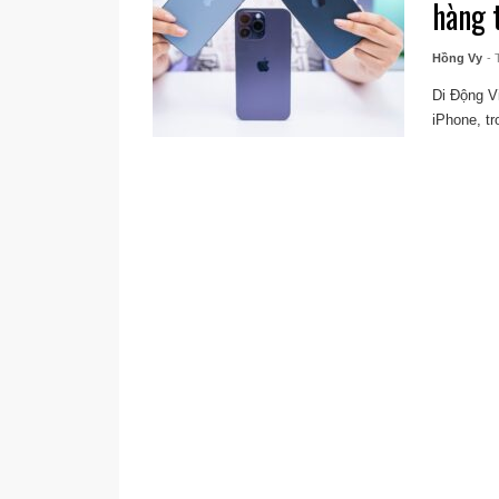
hàng 
Hồng Vy
- 
Di Động Vi
iPhone, tr