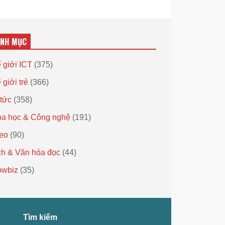
ANH MỤC
 giới ICT
(375)
 giới trẻ
(366)
 tức
(358)
a học & Công nghệ
(191)
eo
(90)
h & Văn hóa đọc
(44)
owbiz
(35)
Tìm kiếm