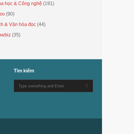
a học & Công nghệ
(191)
eo
(90)
h & Văn hóa đọc
(44)
owbiz
(35)
Tìm kiếm