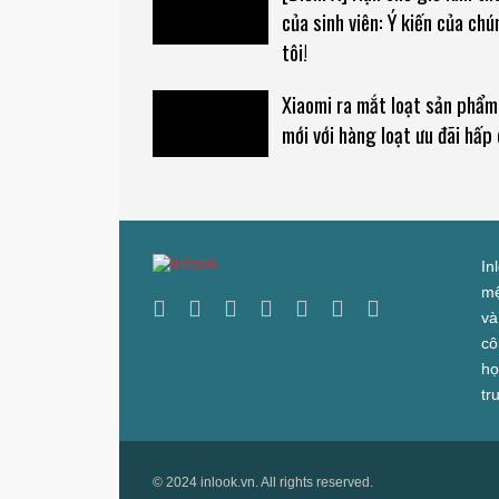
của sinh viên: Ý kiến của ch
tôi!
Xiaomi ra mắt loạt sản phẩm
mới với hàng loạt ưu đãi hấp
In
mệ
và
cô
họ
tr
© 2024 inlook.vn. All rights reserved.