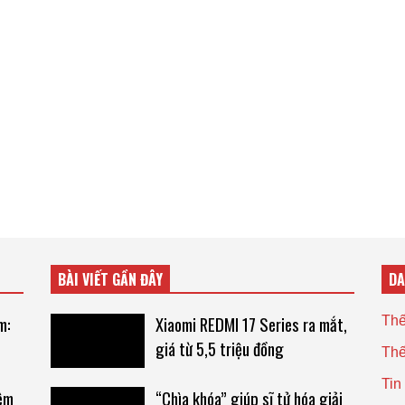
BÀI VIẾT GẦN ĐÂY
D
m:
Xiaomi REDMI 17 Series ra mắt,
Thế
giá từ 5,5 triệu đồng
Thế
Tin
hêm
“Chìa khóa” giúp sĩ tử hóa giải