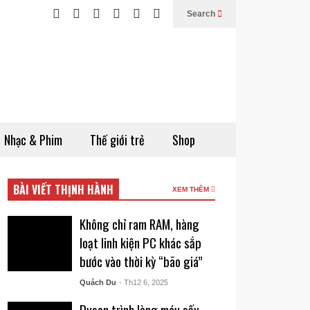
Search
Nhạc & Phim
Thế giới trẻ
Shop
BÀI VIẾT THỊNH HÀNH
XEM THÊM
Không chỉ ram RAM, hàng
loạt linh kiện PC khác sắp
bước vào thời kỳ “bão giá”
Quách Du
- Th12 6, 2025
Dyson trình làng máy sấy