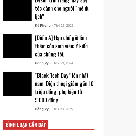
tóc dành cho người “mê du
lịch”
Kỳ Phong
- Th4 22, 2026
[Điểm A] Hạn chế giờ làm
thêm của sinh viên: Ý kiến
của chúng tôi!
Hồng Vy
- Th12 29, 2024
“Black Tech Day” lớn nhất
năm: Điện thoại giảm gần 10
triệu đồng, phụ kiện từ
9.000 đồng
Hồng Vy
- Th11 23, 2025
BÌNH LUẬN GẦN ĐÂY