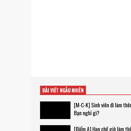
BÀI VIẾT NGẪU NHIÊN
[M-C-K] Sinh viên đi làm thê
Bạn nghĩ gì?
[Điểm A] Hạn chế giờ làm t