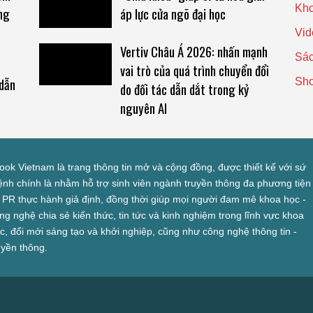
Kho
úng
áp lực cửa ngõ đại học
Vid
Vertiv Châu Á 2026: nhấn mạnh
Sác
vai trò của quá trình chuyển đổi
 dẫn
Sh
do đối tác dẫn dắt trong kỷ
nguyên AI
look Vietnam là trang thông tin mở và cộng đồng, được thiết kế với sứ
nh chính là nhằm hỗ trợ sinh viên ngành truyền thông đa phương tiện
 PR thực hành giả định, đồng thời giúp mọi người đam mê khoa học -
ng nghệ chia sẻ kiến thức, tin tức và kinh nghiệm trong lĩnh vực khoa
c, đổi mới sáng tạo và khởi nghiệp, cũng như công nghệ thông tin -
uyền thông.