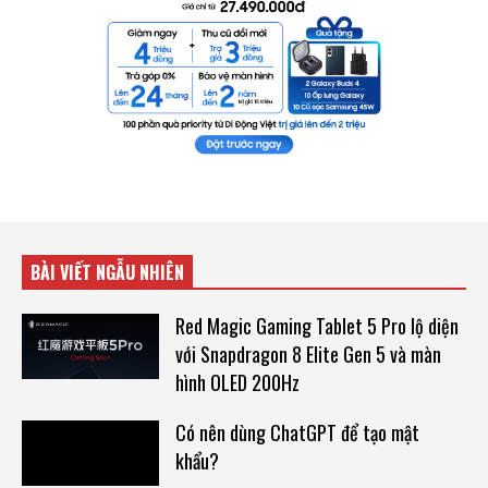
BÀI VIẾT NGẪU NHIÊN
Red Magic Gaming Tablet 5 Pro lộ diện
với Snapdragon 8 Elite Gen 5 và màn
hình OLED 200Hz
Có nên dùng ChatGPT để tạo mật
khẩu?