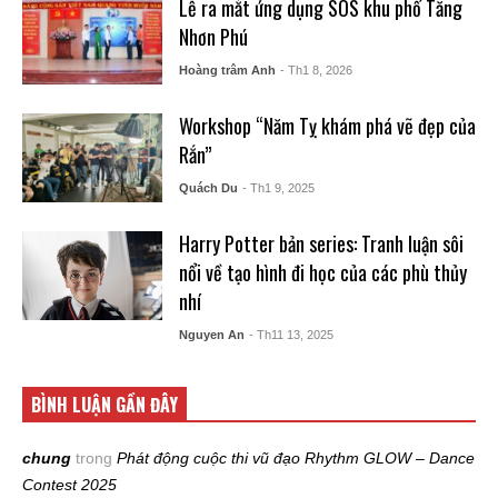
Lễ ra mắt ứng dụng SOS khu phố Tăng
Nhơn Phú
Hoàng trâm Anh
- Th1 8, 2026
Workshop “Năm Tỵ khám phá vẽ đẹp của
Rắn”
Quách Du
- Th1 9, 2025
Harry Potter bản series: Tranh luận sôi
nổi về tạo hình đi học của các phù thủy
nhí
Nguyen An
- Th11 13, 2025
BÌNH LUẬN GẦN ĐÂY
chung
trong
Phát động cuộc thi vũ đạo Rhythm GLOW – Dance
Contest 2025