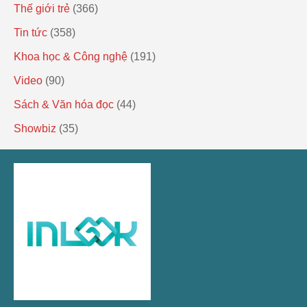
Thế giới trẻ
(366)
Tin tức
(358)
Khoa học & Công nghệ
(191)
Video
(90)
Sách & Văn hóa đọc
(44)
Showbiz
(35)