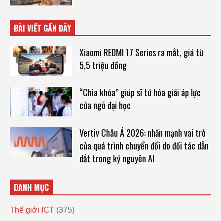
BÀI VIẾT GẦN ĐÂY
Xiaomi REDMI 17 Series ra mắt, giá từ
5,5 triệu đồng
“Chìa khóa” giúp sĩ tử hóa giải áp lực
cửa ngõ đại học
Vertiv Châu Á 2026: nhấn mạnh vai trò
của quá trình chuyển đổi do đối tác dẫn
dắt trong kỷ nguyên AI
DANH MỤC
Thế giới ICT
(375)