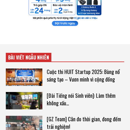
BÀI VIẾT NGẪU NHIÊN
Cuộc thi HUIT Startup 2025: Bùng nổ
sáng tạo – Vươn mình vì cộng đồng
[Đài Tiếng nói Sinh viên]: Làm thêm
không xấu…
[GZ Team] Cân đo thời gian, đong đếm
trải nghiệm!