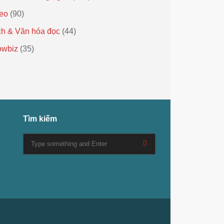
eo
(90)
h & Văn hóa đọc
(44)
owbiz
(35)
Tìm kiếm