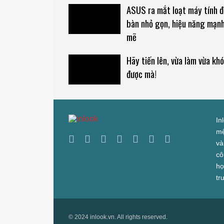
ASUS ra mắt loạt máy tính đ
bàn nhỏ gọn, hiệu năng mạn
mẽ
Hãy tiến lên, vừa làm vừa kh
được mà!
In
mệ
và
cô
họ
tr
© 2024 inlook.vn. All rights reserved.