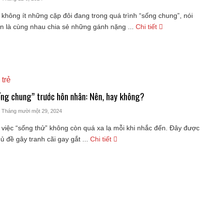
 không ít những cặp đôi đang trong quá trình “sống chung”, nói
n là cùng nhau chia sẻ những gánh nặng ...
Chi tiết
 trẻ
ng chung” trước hôn nhân: Nên, hay không?
- Tháng mười một 29, 2024
 việc “sống thử” không còn quá xa lạ mỗi khi nhắc đến. Đây được
ủ đề gây tranh cãi gay gắt ...
Chi tiết