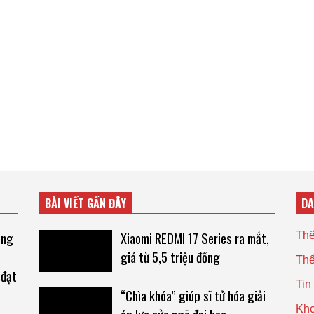
BÀI VIẾT GẦN ĐÂY
D
ông
Xiaomi REDMI 17 Series ra mắt,
Thế
giá từ 5,5 triệu đồng
Thế
 đạt
Tin
“Chìa khóa” giúp sĩ tử hóa giải
Kho