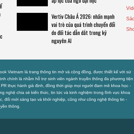
áp lực cửa ngõ đại học
ể
Vid
h
Vertiv Châu Á 2026: nhấn mạnh
Sác
vai trò của quá trình chuyển đổi
Sh
do đối tác dẫn dắt trong kỷ
óc
nguyên AI
look Vietnam là trang thông tin mở và cộng đồng, được thiết kế với sứ
nh chính là nhằm hỗ trợ sinh viên ngành truyền thông đa phương tiện
 PR thực hành giả định, đồng thời giúp mọi người đam mê khoa học -
ng nghệ chia sẻ kiến thức, tin tức và kinh nghiệm trong lĩnh vực khoa
c, đổi mới sáng tạo và khởi nghiệp, cũng như công nghệ thông tin -
uyền thông.