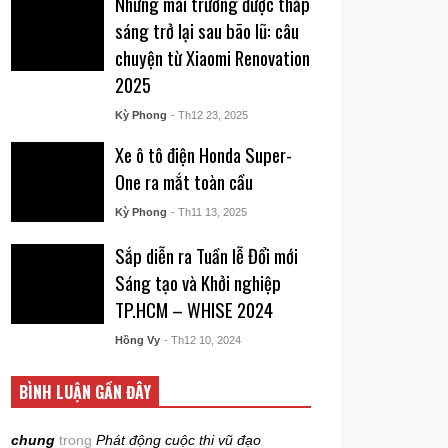
Những mái trường được thắp
sáng trở lại sau bão lũ: câu
chuyện từ Xiaomi Renovation
2025
Kỳ Phong
- Th12 23, 2025
Xe ô tô điện Honda Super-
One ra mắt toàn cầu
Kỳ Phong
- Th11 13, 2025
Sắp diễn ra Tuần lễ Đổi mới
Sáng tạo và Khởi nghiệp
TP.HCM – WHISE 2024
Hồng Vy
- Th12 10, 2024
BÌNH LUẬN GẦN ĐÂY
chung
trong
Phát động cuộc thi vũ đạo