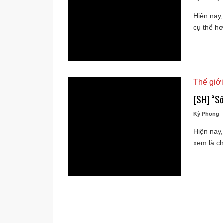
Hiện nay,
cụ thể hơ
Thế giới
[SH] “Số
Kỳ Phong
Hiện nay,
xem là ch