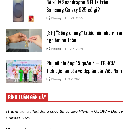
Bộ xử lý Snapdragon 8 Elite trên
Samsung Galaxy S25 có gì?
Kỳ Phong
- Th1 24, 2025
[SH] “Sống chung” trước hôn nhân: Trải
nghiệm an toàn
Kỳ Phong
- Th12 3, 2024
Phụ nữ phường 15 quận 4 – TP.HCM
tích cực lan tỏa vẻ đẹp áo dài Việt Nam
Kỳ Phong
- Th3 2, 2025
BÌNH LUẬN GẦN ĐÂY
chung
trong
Phát động cuộc thi vũ đạo Rhythm GLOW – Dance
Contest 2025