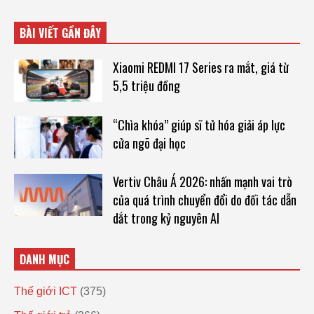
BÀI VIẾT GẦN ĐÂY
Xiaomi REDMI 17 Series ra mắt, giá từ
5,5 triệu đồng
“Chìa khóa” giúp sĩ tử hóa giải áp lực
cửa ngõ đại học
Vertiv Châu Á 2026: nhấn mạnh vai trò
của quá trình chuyển đổi do đối tác dẫn
dắt trong kỷ nguyên AI
DANH MỤC
Thế giới ICT
(375)