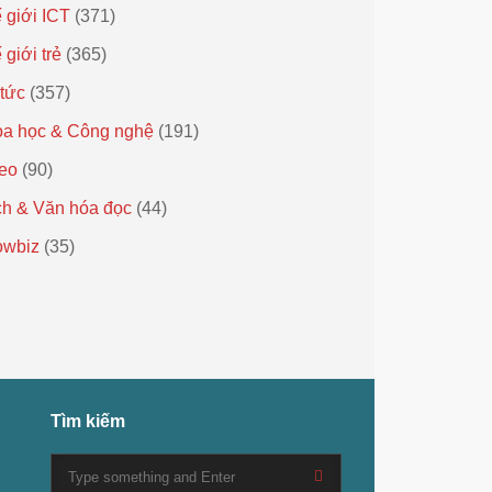
 giới ICT
(371)
 giới trẻ
(365)
 tức
(357)
a học & Công nghệ
(191)
eo
(90)
h & Văn hóa đọc
(44)
owbiz
(35)
Tìm kiếm