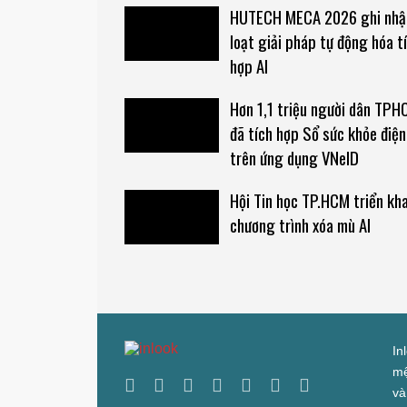
HUTECH MECA 2026 ghi nhậ
loạt giải pháp tự động hóa t
hợp AI
Hơn 1,1 triệu người dân TP
đã tích hợp Sổ sức khỏe điện
trên ứng dụng VNeID
Hội Tin học TP.HCM triển kha
chương trình xóa mù AI
In
mệ
và