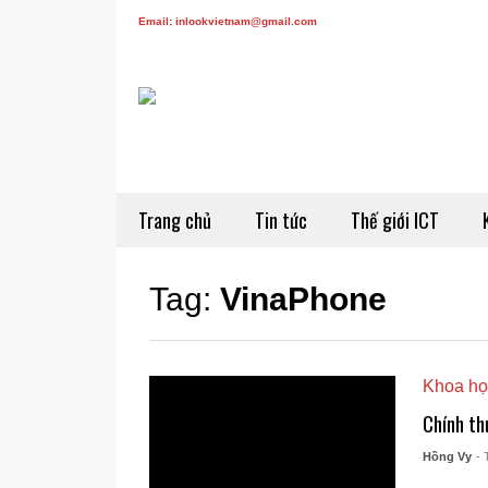
Email: inlookvietnam@gmail.com
Trang chủ
Tin tức
Thế giới ICT
Tag:
VinaPhone
Khoa họ
Chính th
Hồng Vy
- 