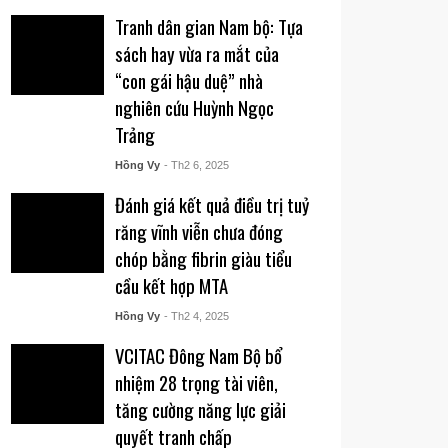
Tranh dân gian Nam bộ: Tựa
sách hay vừa ra mắt của
“con gái hậu duệ” nhà
nghiên cứu Huỳnh Ngọc
Trảng
Hồng Vy
- Th2 6, 2025
Đánh giá kết quả điều trị tuỷ
răng vĩnh viễn chưa đóng
chóp bằng fibrin giàu tiểu
cầu kết hợp MTA
Hồng Vy
- Th2 4, 2025
VCITAC Đông Nam Bộ bổ
nhiệm 28 trọng tài viên,
tăng cường năng lực giải
quyết tranh chấp