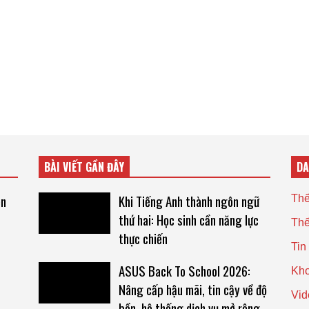
BÀI VIẾT GẦN ĐÂY
D
ện
Khi Tiếng Anh thành ngôn ngữ
Thế
thứ hai: Học sinh cần năng lực
Thế
thực chiến
Tin
ASUS Back To School 2026:
Kho
Nâng cấp hậu mãi, tin cậy về độ
Vid
bền, hệ thống dịch vụ mở rộng