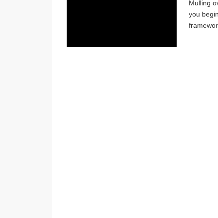
Mulling ov
you begi
frameworks