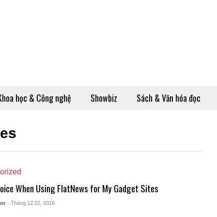
Khoa học & Công nghệ
Showbiz
Sách & Văn hóa đọc
es
orized
oice When Using FlatNews for My Gadget Sites
or
- Tháng 12 22, 2016