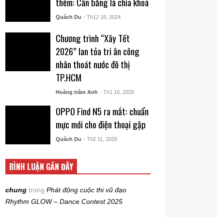
thêm: Cân bằng là chìa khoá
Quách Du
- Th12 16, 2024
Chương trình “Xây Tết
2026” lan tỏa tri ân công
nhân thoát nước đô thị
TP.HCM
Hoàng trâm Anh
- Th1 10, 2026
OPPO Find N5 ra mắt: chuẩn
mực mới cho điện thoại gập
Quách Du
- Th2 11, 2025
BÌNH LUẬN GẦN ĐÂY
chung
trong
Phát động cuộc thi vũ đạo
Rhythm GLOW – Dance Contest 2025