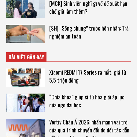
[MCK] Sinh viên nghĩ gì về đề xuất hạn
chế giờ làm thêm?
[SH] “Sống chung” trước hôn nhân: Trải
nghiệm an toàn
BÀI VIẾT GẦN ĐÂY
Xiaomi REDMI 17 Series ra mắt, giá từ
5,5 triệu đồng
“Chìa khóa” giúp sĩ tử hóa giải áp lực
cửa ngõ đại học
Vertiv Châu Á 2026: nhấn mạnh vai trò
của quá trình chuyển đổi do đối tác dẫn