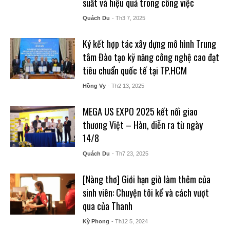
suất và hiệu quả trong công việc
Quách Du
- Th3 7, 2025
Ký kết hợp tác xây dựng mô hình Trung
tâm Đào tạo kỹ năng công nghệ cao đạt
tiêu chuẩn quốc tế tại TP.HCM
Hồng Vy
- Th2 13, 2025
MEGA US EXPO 2025 kết nối giao
thương Việt – Hàn, diễn ra từ ngày
14/8
Quách Du
- Th7 23, 2025
[Nàng thơ] Giới hạn giờ làm thêm của
sinh viên: Chuyện tôi kể và cách vượt
qua của Thanh
Kỳ Phong
- Th12 5, 2024