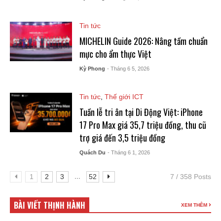
Tin tức
MICHELIN Guide 2026: Nâng tầm chuẩn
mực cho ẩm thực Việt
Kỳ Phong
- Tháng 6 5, 2026
Tin tức
,
Thế giới ICT
Tuần lễ tri ân tại Di Động Việt: iPhone
17 Pro Max giá 35,7 triệu đồng, thu cũ
trợ giá đến 3,5 triệu đồng
Quách Du
- Tháng 6 1, 2026
...
1
2
3
52
7 / 358 Posts
BÀI VIẾT THỊNH HÀNH
XEM THÊM