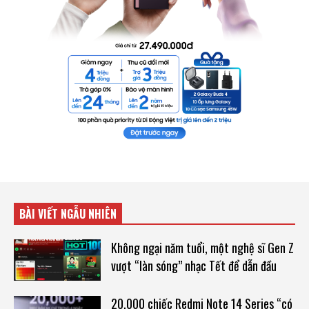
BÀI VIẾT NGẪU NHIÊN
Không ngại năm tuổi, một nghệ sĩ Gen Z
vượt “làn sóng” nhạc Tết để dẫn đầu
20.000 chiếc Redmi Note 14 Series “có