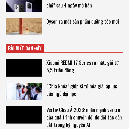
chủ” sau 4 ngày mở bán
Dyson ra mắt sản phẩm dưỡng tóc mới
BÀI VIẾT GẦN ĐÂY
Xiaomi REDMI 17 Series ra mắt, giá từ
5,5 triệu đồng
“Chìa khóa” giúp sĩ tử hóa giải áp lực
cửa ngõ đại học
Vertiv Châu Á 2026: nhấn mạnh vai trò
của quá trình chuyển đổi do đối tác dẫn
dắt trong kỷ nguyên AI