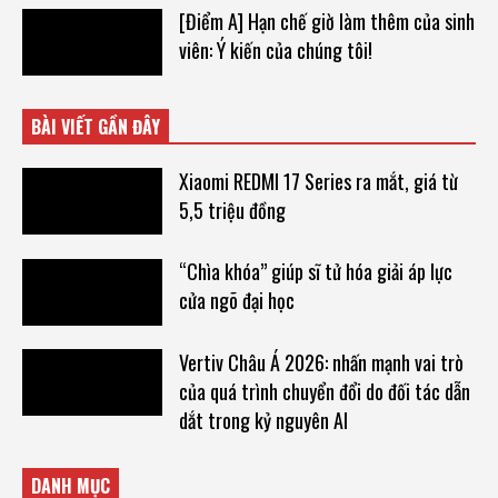
[Điểm A] Hạn chế giờ làm thêm của sinh
viên: Ý kiến của chúng tôi!
BÀI VIẾT GẦN ĐÂY
Xiaomi REDMI 17 Series ra mắt, giá từ
5,5 triệu đồng
“Chìa khóa” giúp sĩ tử hóa giải áp lực
cửa ngõ đại học
Vertiv Châu Á 2026: nhấn mạnh vai trò
của quá trình chuyển đổi do đối tác dẫn
dắt trong kỷ nguyên AI
DANH MỤC