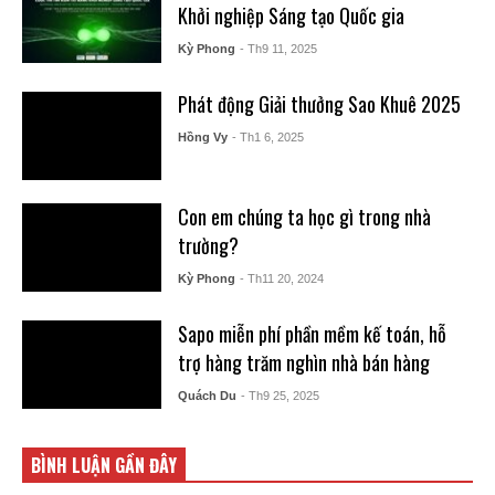
Khởi nghiệp Sáng tạo Quốc gia
Kỳ Phong
- Th9 11, 2025
Phát động Giải thưởng Sao Khuê 2025
Hồng Vy
- Th1 6, 2025
Con em chúng ta học gì trong nhà
trường?
Kỳ Phong
- Th11 20, 2024
Sapo miễn phí phần mềm kế toán, hỗ
trợ hàng trăm nghìn nhà bán hàng
Quách Du
- Th9 25, 2025
BÌNH LUẬN GẦN ĐÂY