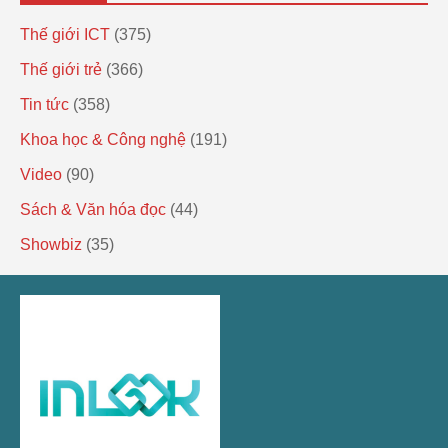
Thế giới ICT
(375)
Thế giới trẻ
(366)
Tin tức
(358)
Khoa học & Công nghệ
(191)
Video
(90)
Sách & Văn hóa đọc
(44)
Showbiz
(35)