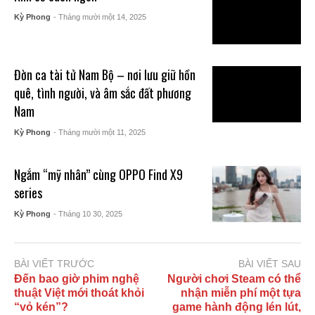
Kỳ Phong
- Tháng mười một 14, 2025
Đờn ca tài tử Nam Bộ – nơi lưu giữ hồn
quê, tình người, và âm sắc đất phương
Nam
Kỳ Phong
- Tháng mười một 11, 2025
Ngắm “mỹ nhân” cùng OPPO Find X9
series
Kỳ Phong
- Tháng 10 30, 2025
BÀI VIẾT TRƯỚC
BÀI VIẾT SAU
Đến bao giờ phim nghệ
Người chơi Steam có thể
thuật Việt mới thoát khỏi
nhận miễn phí một tựa
“vỏ kén”?
game hành động lén lút,