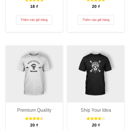
Được xếp
Được xếp
18
₫
20
₫
hạng
hạng
5.00
5.00
5 sao
5 sao
Thêm vào giỏ hàng
Thêm vào giỏ hàng
Premium Quality
Ship Your Idea
Được xếp
Được xếp
20
₫
20
₫
hạng
hạng