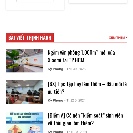
18 ₫.
BÀI VIẾT THỊNH HÀNH
XEM THÊM
Ngắm văn phòng 1.000m² mới của
Xiaomi tại TP.HCM
Kỳ Phong
- Th5 30, 2025
[8X] Học tập hay làm thêm – đâu mới là
ưu tiên?
Kỳ Phong
- Th12 5, 2024
[Điểm A] Có nên “kiểm soát” sinh viên
về thời gian làm thêm?
Kỳ Phong
- Th11 28, 2024