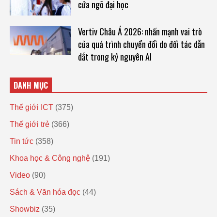
cửa ngõ đại học
Vertiv Châu Á 2026: nhấn mạnh vai trò
của quá trình chuyển đổi do đối tác dẫn
dắt trong kỷ nguyên AI
DANH MỤC
Thế giới ICT
(375)
Thế giới trẻ
(366)
Tin tức
(358)
Khoa học & Công nghệ
(191)
Video
(90)
Sách & Văn hóa đọc
(44)
Showbiz
(35)