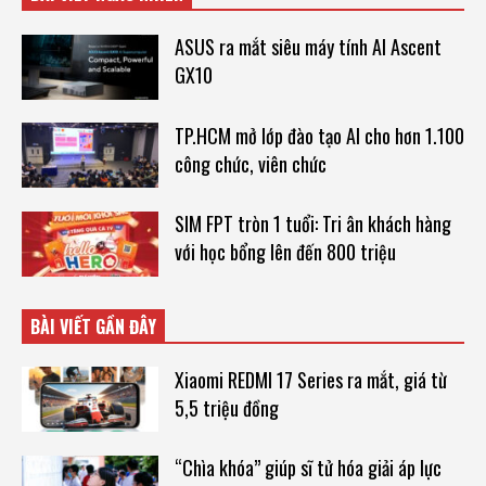
ASUS ra mắt siêu máy tính AI Ascent
GX10
TP.HCM mở lớp đào tạo AI cho hơn 1.100
công chức, viên chức
SIM FPT tròn 1 tuổi: Tri ân khách hàng
với học bổng lên đến 800 triệu
BÀI VIẾT GẦN ĐÂY
Xiaomi REDMI 17 Series ra mắt, giá từ
5,5 triệu đồng
“Chìa khóa” giúp sĩ tử hóa giải áp lực