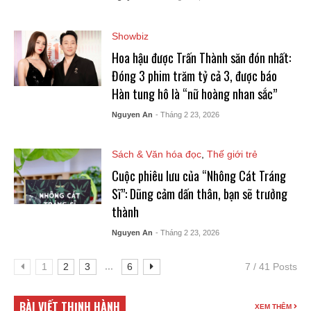
Showbiz
Hoa hậu được Trấn Thành săn đón nhất:
Đóng 3 phim trăm tỷ cả 3, được báo
Hàn tung hô là “nữ hoàng nhan sắc”
Nguyen An
- Tháng 2 23, 2026
Sách & Văn hóa đọc
,
Thế giới trẻ
Cuộc phiêu lưu của “Nhông Cát Tráng
Sĩ”: Dũng cảm dấn thân, bạn sẽ trưởng
thành
Nguyen An
- Tháng 2 23, 2026
...
1
2
3
6
7 / 41 Posts
BÀI VIẾT THỊNH HÀNH
XEM THÊM