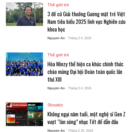
Thế giới trẻ
3 đề cử Giải thưởng Gương mặt trẻ Việt
Nam tiêu biểu 2025 lĩnh vực Nghiên cứu
khoa học
Nguyen An
- Tháng 3 4, 2026
Thế giới trẻ
Hòa Minzy thể hiện ca khúc chính thức
chào mừng Đại hội Đoàn toàn quốc lần
thứ XIII
Nguyen An
- Tháng 3 4, 2026
Showbiz
Không ngại năm tuổi, một nghệ sĩ Gen Z
vượt “làn sóng” nhạc Tết để dẫn đầu
Nguyen An
- Tháng 2 25, 2026