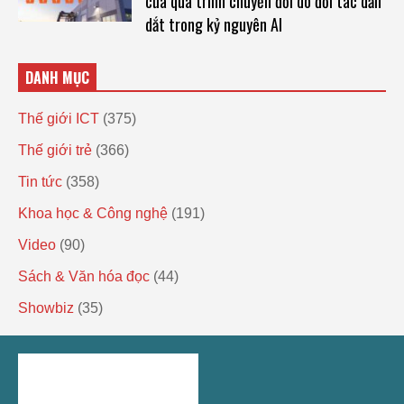
của quá trình chuyển đổi do đối tác dẫn
dắt trong kỷ nguyên AI
DANH MỤC
Thế giới ICT
(375)
Thế giới trẻ
(366)
Tin tức
(358)
Khoa học & Công nghệ
(191)
Video
(90)
Sách & Văn hóa đọc
(44)
Showbiz
(35)