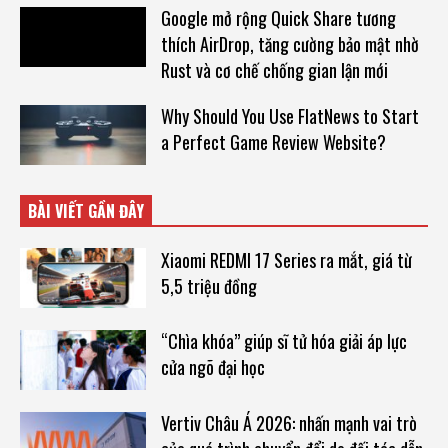
Google mở rộng Quick Share tương
thích AirDrop, tăng cường bảo mật nhờ
Rust và cơ chế chống gian lận mới
Why Should You Use FlatNews to Start
a Perfect Game Review Website?
BÀI VIẾT GẦN ĐÂY
Xiaomi REDMI 17 Series ra mắt, giá từ
5,5 triệu đồng
“Chìa khóa” giúp sĩ tử hóa giải áp lực
cửa ngõ đại học
Vertiv Châu Á 2026: nhấn mạnh vai trò