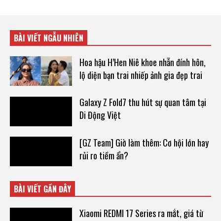
BÀI VIẾT NGẪU NHIÊN
Hoa hậu H’Hen Niê khoe nhẫn đính hôn,
lộ diện bạn trai nhiếp ảnh gia đẹp trai
Galaxy Z Fold7 thu hút sự quan tâm tại
Di Động Việt
[GZ Team] Giờ làm thêm: Cơ hội lớn hay
rủi ro tiềm ẩn?
BÀI VIẾT GẦN ĐÂY
Xiaomi REDMI 17 Series ra mắt, giá từ