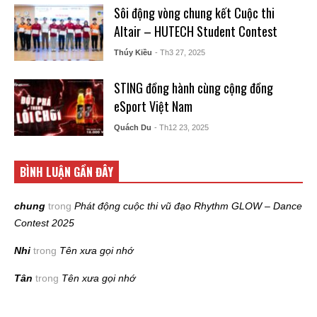
Sôi động vòng chung kết Cuộc thi
Altair – HUTECH Student Contest
Thúy Kiều
- Th3 27, 2025
STING đồng hành cùng cộng đồng
eSport Việt Nam
Quách Du
- Th12 23, 2025
BÌNH LUẬN GẦN ĐÂY
chung
trong
Phát động cuộc thi vũ đạo Rhythm GLOW – Dance
Contest 2025
Nhi
trong
Tên xưa gọi nhớ
Tân
trong
Tên xưa gọi nhớ