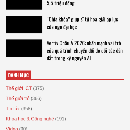
5,5 triệu đồng
“Chìa khóa” giúp sĩ tử hóa giải áp lực
cửa ngõ đại học
Vertiv Châu Á 2026: nhấn mạnh vai trò
của quá trình chuyển đổi do đối tác dẫn
dắt trong kỷ nguyên AI
DANH MỤC
Thế giới ICT
(375)
Thế giới trẻ
(366)
Tin tức
(358)
Khoa học & Công nghệ
(191)
Video
(90)