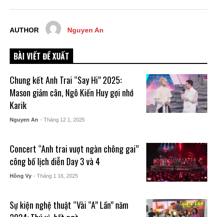
AUTHOR
Nguyen An
BÀI VIẾT ĐỀ XUẤT
Chung kết Anh Trai “Say Hi” 2025:
Mason giảm cân, Ngô Kiến Huy gợi nhớ
Karik
Nguyen An
- Tháng 12 1, 2025
Concert “Anh trai vượt ngàn chông gai”
công bố lịch diễn Day 3 và 4
Hồng Vy
- Tháng 1 16, 2025
Sự kiện nghệ thuật “Vài “A” Lần” năm