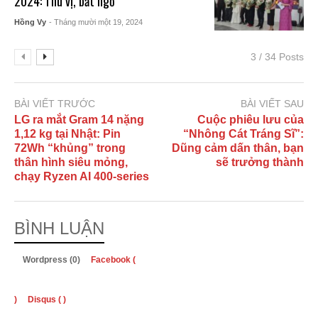
2024: Thú vị, bất ngờ
Hồng Vy
- Tháng mười một 19, 2024
3 / 34 Posts
BÀI VIẾT TRƯỚC
BÀI VIẾT SAU
LG ra mắt Gram 14 nặng
Cuộc phiêu lưu của
1,12 kg tại Nhật: Pin
“Nhông Cát Tráng Sĩ”:
72Wh “khủng” trong
Dũng cảm dấn thân, bạn
thân hình siêu mỏng,
sẽ trưởng thành
chạy Ryzen AI 400-series
BÌNH LUẬN
Wordpress (0)
Facebook (
)
Disqus (
)