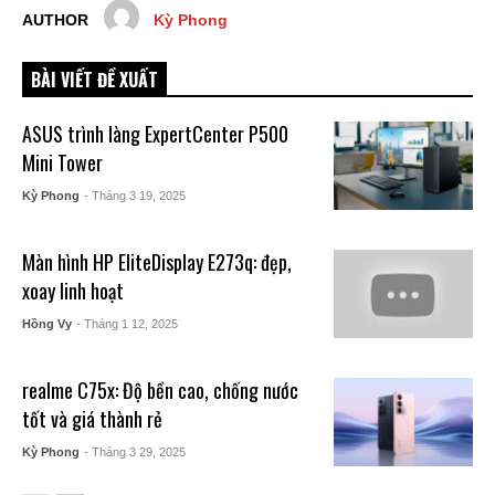
AUTHOR
Kỳ Phong
BÀI VIẾT ĐỀ XUẤT
ASUS trình làng ExpertCenter P500
Mini Tower
Kỳ Phong
- Tháng 3 19, 2025
Màn hình HP EliteDisplay E273q: đẹp,
xoay linh hoạt
Hồng Vy
- Tháng 1 12, 2025
realme C75x: Độ bền cao, chống nước
tốt và giá thành rẻ
Kỳ Phong
- Tháng 3 29, 2025