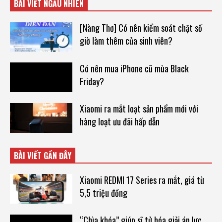
BÀI VIẾT NGẪU NHIÊN
[Nàng Thơ] Có nên kiểm soát chặt số
giờ làm thêm của sinh viên?
Có nên mua iPhone cũ mùa Black
Friday?
Xiaomi ra mắt loạt sản phẩm mới với
hàng loạt ưu đãi hấp dẫn
BÀI VIẾT GẦN ĐÂY
Xiaomi REDMI 17 Series ra mắt, giá từ
5,5 triệu đồng
“Chìa khóa” giúp sĩ tử hóa giải áp lực