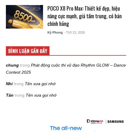
POCO X8 Pro Max: Thiết kế đẹp, hiệu
năng cực mạnh, giá tầm trung, có bán
chính hãng
Kỳ Phong
- Th3 13, 2026
BÌNH LUẬN GẦN ĐÂY
chung
trong
Phát động cuộc thi vũ đạo Rhythm GLOW – Dance
Contest 2025
Nhi
trong
Tên xưa gọi nhớ
Tân
trong
Tên xưa gọi nhớ