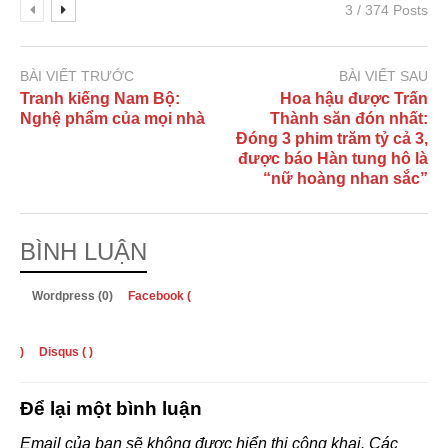
3 / 374 Posts
BÀI VIẾT TRƯỚC
BÀI VIẾT SAU
Tranh kiếng Nam Bộ:
Hoa hậu được Trấn
Nghệ phẩm của mọi nhà
Thành săn đón nhất:
Đóng 3 phim trăm tỷ cả 3,
được báo Hàn tung hô là
“nữ hoàng nhan sắc”
BÌNH LUẬN
Wordpress (0)
Facebook (
)
Disqus (
)
Để lại một bình luận
Email của bạn sẽ không được hiển thị công khai.
Các