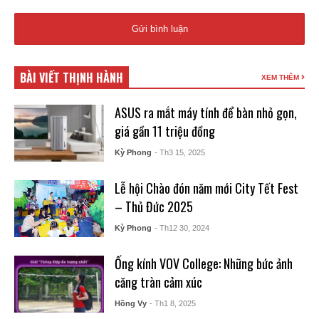
BÀI VIẾT THỊNH HÀNH
XEM THÊM
ASUS ra mắt máy tính để bàn nhỏ gọn,
giá gần 11 triệu đồng
Kỳ Phong
- Th3 15, 2025
Lễ hội Chào đón năm mới City Tết Fest
– Thủ Đức 2025
Kỳ Phong
- Th12 30, 2024
Ống kính VOV College: Những bức ảnh
căng tràn cảm xúc
Hồng Vy
- Th1 8, 2025