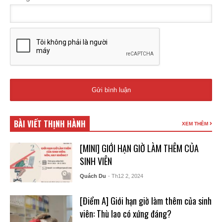
BÀI VIẾT THỊNH HÀNH
XEM THÊM
[MINI] GIỚI HẠN GIỜ LÀM THÊM CỦA
SINH VIÊN
Quách Du
- Th12 2, 2024
[Điểm A] Giới hạn giờ làm thêm của sinh
viên: Thù lao có xứng đáng?