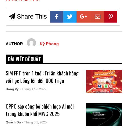
Share This
AUTHOR
Kỳ Phong
BÀI VIẾT ĐỀ XUẤT
SIM FPT tròn 1 tuổi: Tri ân khách hàng
với học bổng lên đến 800 triệu
Hồng Vy
- Tháng 1 19, 2025
OPPO sắp công bố chiến lược AI mới
trong khuôn khổ MWC 2025
Quách Du
- Tháng 3 1, 2025