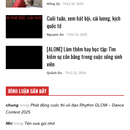
Hồng Vy
- Th12 10, 2024
Cuối tuần, xem hát bội, cải lương, kịch
quốc tế
Nguyen An
- Th11 13, 2025
[ALONE] Làm thêm hay học tập: Tìm
kiếm sự cân bằng trong cuộc sống sinh
viên
Quách Du
- Th12 22, 2024
BÌNH LUẬN GẦN ĐÂY
chung
trong
Phát động cuộc thi vũ đạo Rhythm GLOW – Dance
Contest 2025
Nhi
trong
Tên xưa gọi nhớ