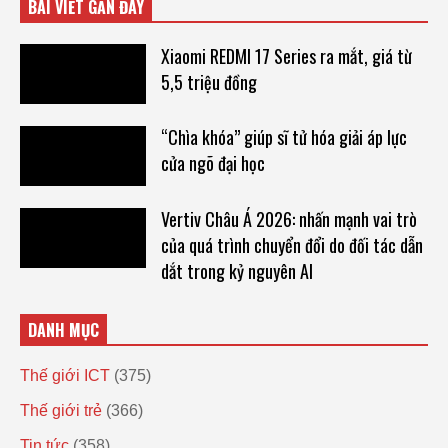
BÀI VIẾT GẦN ĐÂY
Xiaomi REDMI 17 Series ra mắt, giá từ
5,5 triệu đồng
“Chìa khóa” giúp sĩ tử hóa giải áp lực
cửa ngõ đại học
Vertiv Châu Á 2026: nhấn mạnh vai trò
của quá trình chuyển đổi do đối tác dẫn
dắt trong kỷ nguyên AI
DANH MỤC
Thế giới ICT
(375)
Thế giới trẻ
(366)
Tin tức
(358)