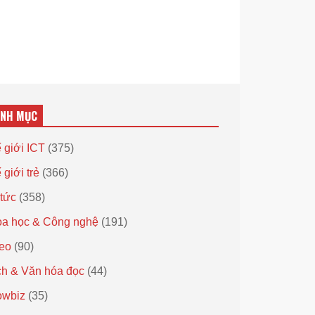
ANH MỤC
 giới ICT
(375)
 giới trẻ
(366)
 tức
(358)
a học & Công nghệ
(191)
eo
(90)
h & Văn hóa đọc
(44)
owbiz
(35)