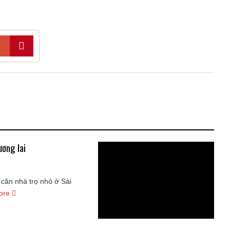
ương lai
 căn nhà trọ nhỏ ở Sài
ore