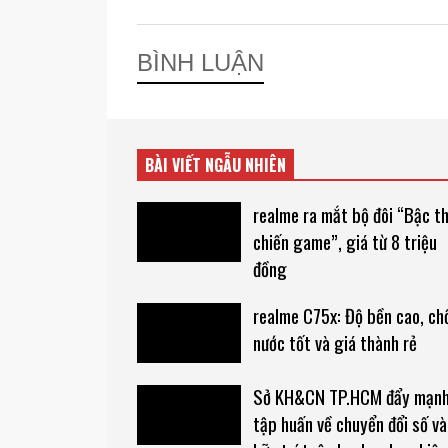
BÌNH LUẬN
BÀI VIẾT NGẪU NHIÊN
realme ra mắt bộ đôi “Bậc t
chiến game”, giá từ 8 triệu
đồng
realme C75x: Độ bền cao, c
nước tốt và giá thành rẻ
Sở KH&CN TP.HCM đẩy mạn
tập huấn về chuyển đổi số và