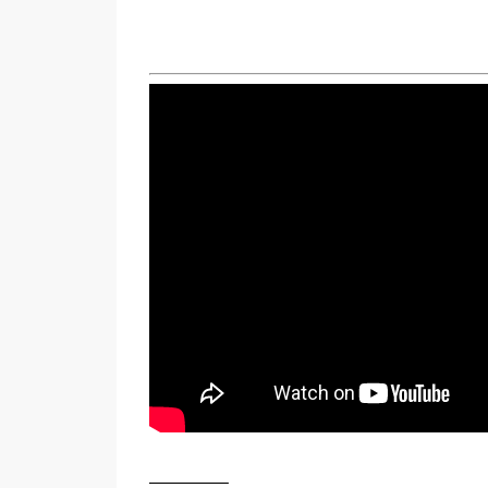
————–