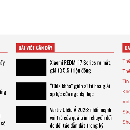
BÀI VIẾT GẦN ĐÂY
D
hầy
Xiaomi REDMI 17 Series ra mắt,
Thế
giá từ 5,5 triệu đồng
Thế
Tin
“Chìa khóa” giúp sĩ tử hóa giải
hống
Kho
áp lực cửa ngõ đại học
Vid
Vertiv Châu Á 2026: nhấn mạnh
Sác
h
vai trò của quá trình chuyển đổi
 sở
Sh
do đối tác dẫn dắt trong kỷ