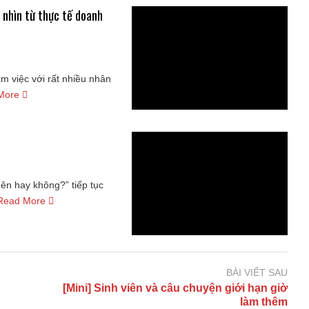
 nhìn từ thực tế doanh
m việc với rất nhiều nhân
More
Nên hay không?” tiếp tục
Read More
BÀI VIẾT SAU
[Mini] Sinh viên và câu chuyện giới hạn giờ
làm thêm