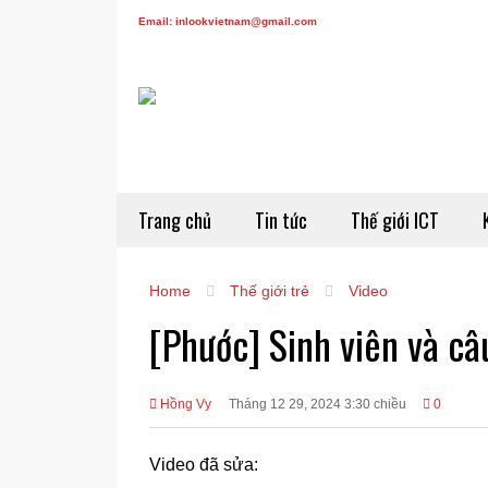
Email: inlookvietnam@gmail.com
Trang chủ
Tin tức
Thế giới ICT
Home
Thế giới trẻ
Video
[Phước] Sinh viên và câ
Hồng Vy
Tháng 12 29, 2024 3:30 chiều
0
Video đã sửa: