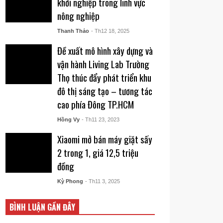
khởi nghiệp trong lĩnh vực
nông nghiệp
Thanh Thảo
- Th12 18, 2025
Đề xuất mô hình xây dựng và
vận hành Living Lab Trường
Thọ thúc đẩy phát triển khu
đô thị sáng tạo – tương tác
cao phía Đông TP.HCM
Hồng Vy
- Th11 23, 2023
Xiaomi mở bán máy giặt sấy
2 trong 1, giá 12,5 triệu
đồng
Kỳ Phong
- Th11 3, 2025
BÌNH LUẬN GẦN ĐÂY