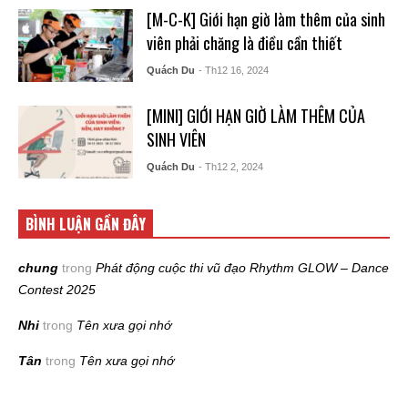
[M-C-K] Giới hạn giờ làm thêm của sinh
viên phải chăng là điều cần thiết
Quách Du
- Th12 16, 2024
[MINI] GIỚI HẠN GIỜ LÀM THÊM CỦA
SINH VIÊN
Quách Du
- Th12 2, 2024
BÌNH LUẬN GẦN ĐÂY
chung
trong
Phát động cuộc thi vũ đạo Rhythm GLOW – Dance
Contest 2025
Nhi
trong
Tên xưa gọi nhớ
Tân
trong
Tên xưa gọi nhớ