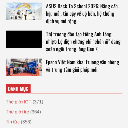
ASUS Back To School 2026: Nâng cấp
hậu mãi, tin cậy về độ bền, hệ thống
dịch vụ mở rộng
Thị trường đào tạo tiếng Anh tăng
nhiệt: Lộ diện chứng chỉ “chân ái” đang
soán ngôi trong lòng Gen Z
Epson Việt Nam khai trương văn phòng
và trung tâm giải pháp mới
DANH MỤC
Thế giới ICT
(371)
Thế giới trẻ
(364)
Tin tức
(356)