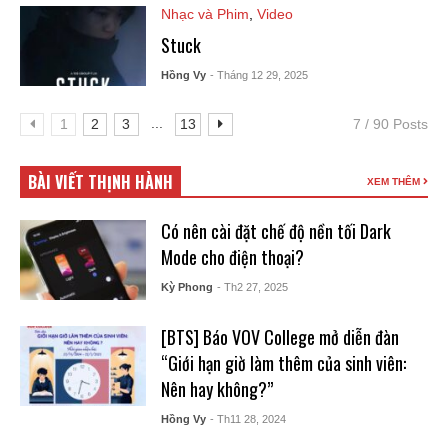
Nhạc và Phim
,
Video
Stuck
Hồng Vy
- Tháng 12 29, 2025
...
1
2
3
13
7 / 90 Posts
BÀI VIẾT THỊNH HÀNH
XEM THÊM
Có nên cài đặt chế độ nền tối Dark
Mode cho điện thoại?
Kỳ Phong
- Th2 27, 2025
[BTS] Báo VOV College mở diễn đàn
“Giới hạn giờ làm thêm của sinh viên:
Nên hay không?”
Hồng Vy
- Th11 28, 2024