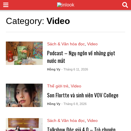
Category:
Video
Sách & Văn hóa đọc
,
Video
Podcast – Ngụ ngôn về những giọt
nước mắt
Hồng Vy
- Tháng 6 11, 2026
Thế giới trẻ
,
Video
Son Flortte và sinh viên VOV College
Hồng Vy
- Tháng 6 8, 2026
Sách & Văn hóa đọc
,
Video
Talkshow Độc giả 4.0 – Trò chuyện