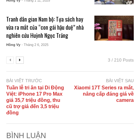
Hồng Vy
- Tháng 1 11, 2025
Tranh dân gian Nam bộ: Tựa sách hay
vừa ra mắt của “con gái hậu duệ” nhà
nghiên cứu Huỳnh Ngọc Trảng
Hồng Vy
- Tháng 2 6, 2025
3 / 210 Posts
BÀI VIẾT TRƯỚC
BÀI VIẾT SAU
Tuần lễ tri ân tại Di Động
Xiaomi 17T Series ra mắt,
Việt: iPhone 17 Pro Max
nâng cấp đáng giá về
giá 35,7 triệu đồng, thu
camera
cũ trợ giá đến 3,5 triệu
đồng
BÌNH LUẬN