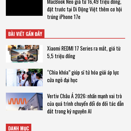
MacBook Neo giá từ 16,49 triệu đồng,
đặt trước tại Di Động Việt thêm cơ hội
trúng iPhone 17e
BÀI VIẾT GẦN ĐÂY
Xiaomi REDMI 17 Series ra mắt, giá từ
5,5 triệu đồng
“Chìa khóa” giúp sĩ tử hóa giải áp lực
cửa ngõ đại học
Vertiv Châu Á 2026: nhấn mạnh vai trò
của quá trình chuyển đổi do đối tác dẫn
dắt trong kỷ nguyên AI
DANH MỤC