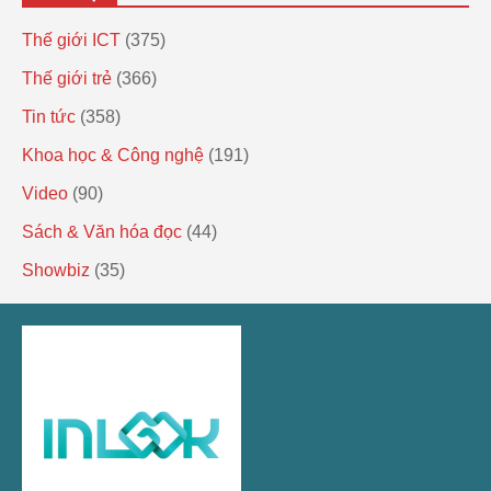
Thế giới ICT
(375)
Thế giới trẻ
(366)
Tin tức
(358)
Khoa học & Công nghệ
(191)
Video
(90)
Sách & Văn hóa đọc
(44)
Showbiz
(35)