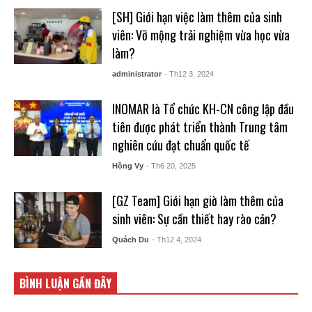
[SH] Giới hạn việc làm thêm của sinh
viên: Vỡ mộng trải nghiệm vừa học vừa
làm?
administrator
- Th12 3, 2024
INOMAR là Tổ chức KH-CN công lập đầu
tiên được phát triển thành Trung tâm
nghiên cứu đạt chuẩn quốc tế
Hồng Vy
- Th6 20, 2025
[GZ Team] Giới hạn giờ làm thêm của
sinh viên: Sự cần thiết hay rào cản?
Quách Du
- Th12 4, 2024
BÌNH LUẬN GẦN ĐÂY