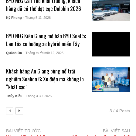
BYD NEG Cần Thơ khai trương, khách
hàng đã có thể đặt cọc Dolphin 2026
Kỳ Phong
- Tháng 5 11, 2026
BYD NEG Kiên Giang mở bán BYD Seal 5:
Lan tỏa xu hướng xe hybrid miền Tây
Quách Du
- Tháng mười một 12, 2025
Khách hàng An Giang bùng nổ trải
nghiệm Sealion 6: Xe điện mà không lo
“khát sạc”
Thúy Kiều
- Tháng 4 30, 2025
3 / 4 Posts
BÀI VIẾT TRƯỚC
BÀI VIẾT SAU