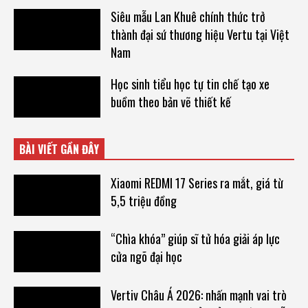
Siêu mẫu Lan Khuê chính thức trở
thành đại sứ thương hiệu Vertu tại Việt
Nam
Học sinh tiểu học tự tin chế tạo xe
buồm theo bản vẽ thiết kế
BÀI VIẾT GẦN ĐÂY
Xiaomi REDMI 17 Series ra mắt, giá từ
5,5 triệu đồng
“Chìa khóa” giúp sĩ tử hóa giải áp lực
cửa ngõ đại học
Vertiv Châu Á 2026: nhấn mạnh vai trò