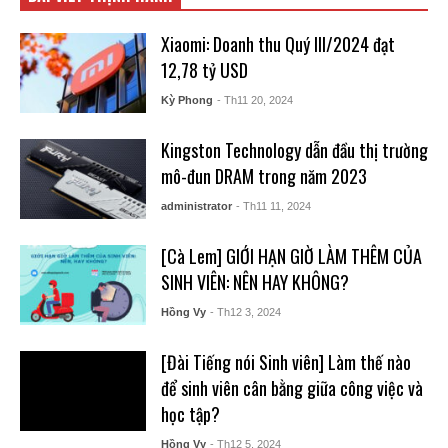
Xiaomi: Doanh thu Quý III/2024 đạt
12,78 tỷ USD
Kỳ Phong
- Th11 20, 2024
Kingston Technology dẫn đầu thị trường
mô-đun DRAM trong năm 2023
administrator
- Th11 11, 2024
[Cà Lem] GIỚI HẠN GIỜ LÀM THÊM CỦA
SINH VIÊN: NÊN HAY KHÔNG?
Hồng Vy
- Th12 3, 2024
[Đài Tiếng nói Sinh viên] Làm thế nào
để sinh viên cân bằng giữa công việc và
học tập?
Hồng Vy
- Th12 5, 2024