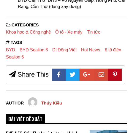
BYD Cần Thơ: DH3 – Võ Nguyên Giáp, Hưng Phú, Cái
Răng, Cần Thơ (đang xây dựng)
CATEGORIES
Khoa học & Công nghệ
Ô tô - Xe máy
Tin tức
TAGS
BYD
BYD Sealion 6
Di Động Việt
Hot News
ô tô điện
Sealion 6
Share This
AUTHOR
Thúy Kiều
BÀI VIẾT ĐỀ XUẤT