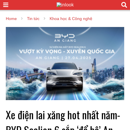
Home
Tin tức
Khoa học & Công nghệ
Xe điện lai xăng hot nhất năm-
BYD Sealion 6 sắp ‘đổ bộ’ An