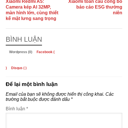
Xiaomi Redmi A5:
Xiaomi toàn cầu công bố
Camera kép AI 32MP,
báo cáo ESG thường
màn hình lớn, cùng thiết
niên
kế mặt lưng sang trọng
BÌNH LUẬN
Wordpress (0)
Facebook (
)
Disqus (
)
Để lại một bình luận
Email của bạn sẽ không được hiển thị công khai.
Các
trường bắt buộc được đánh dấu
*
Bình luận
*