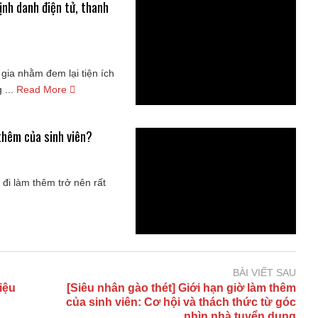
ịnh danh điện tử, thanh
gia nhằm đem lại tiện ích
...
Read More
thêm của sinh viên?
 đi làm thêm trở nên rất
BÀI VIẾT SAU
iệu
[Siêu nhân gào thét] Giới hạn giờ làm thêm
của sinh viên: Cơ hội và thách thức từ góc
nhìn nhà tuyển dụng