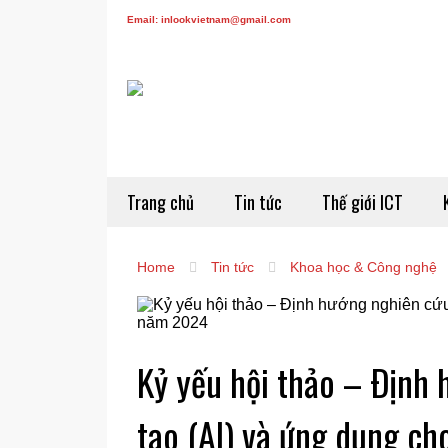
Email: inlookvietnam@gmail.com
Trang chủ
Tin tức
Thế giới ICT
Home
Tin tức
Khoa học & Công nghệ
Kỷ yếu hội thảo – Ðịnh 
tạo (AI) và ứng dụng c