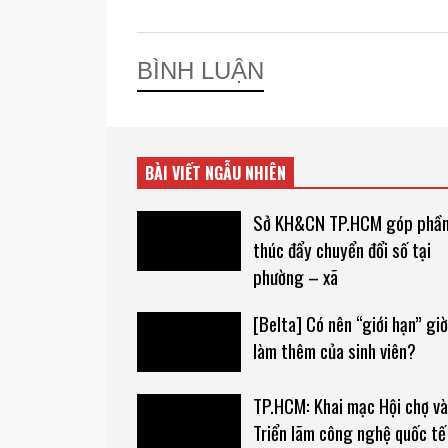
BÌNH LUẬN
BÀI VIẾT NGẪU NHIÊN
Sở KH&CN TP.HCM góp phầ
thúc đẩy chuyển đổi số tại
phường – xã
[Belta] Có nên “giới hạn” giờ
làm thêm của sinh viên?
TP.HCM: Khai mạc Hội chợ và
Triển lãm công nghệ quốc tế