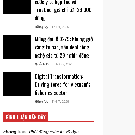
cước y tế hợp tác với
TrueDoc, giá chỉ từ 129.000
đồng
Hồng Vy
- Th4 4, 2025
Mừng đại lễ 02/9: Khung giờ
vàng tự hào, săn deal công
nghệ giá từ 29 nghìn đồng
Quách Du
- Th8 27, 2025
Digital Transformation:
Driving force for Vietnam’s
fisheries sector
Hồng Vy
- Th6 7, 2026
BÌNH LUẬN GẦN ĐÂY
chung
trong
Phát động cuộc thi vũ đạo