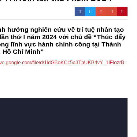
nh hướng nghiên cứu về trí tuệ nhân tạo
lần thứ I năm 2024 với chủ đề “Thúc đẩy
rong lĩnh vực hành chính công tại Thành
 Hồ Chí Minh”
drive.google.com/file/d/1ldGBoKCc5o3TpUKB4vY_1IFlozrB-