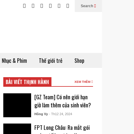
Search
Nhạc & Phim
Thế giới trẻ
Shop
BÀI VIẾT THỊNH HÀNH
XEM THÊM
[GZ Team] Có nên giới hạn
giờ làm thêm của sinh viên?
Hồng Vy
- Th12 24, 2024
FPT Long Châu: Ra mắt gói