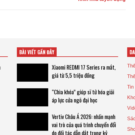
BÀI VIẾT GẦN ĐÂY
D
n
Xiaomi REDMI 17 Series ra mắt,
Thế
giá từ 5,5 triệu đồng
Thế
Tin
“Chìa khóa” giúp sĩ tử hóa giải
Kho
áp lực cửa ngõ đại học
Vid
Vertiv Châu Á 2026: nhấn mạnh
Sác
vai trò của quá trình chuyển đổi
Sh
do đối tác dẫn dắt trong kỷ