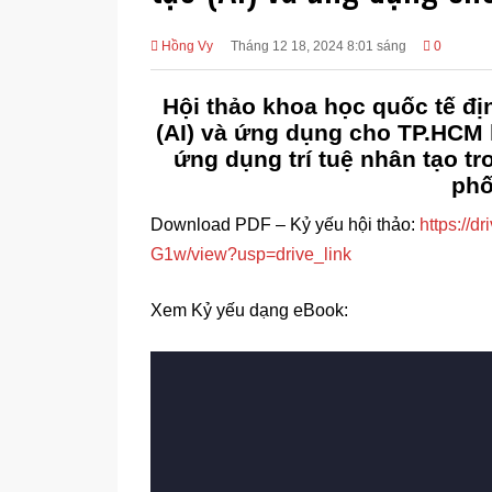
Hồng Vy
Tháng 12 18, 2024 8:01 sáng
0
Hội thảo khoa học quốc tế đị
(AI) và ứng dụng cho TP.HCM 
ứng dụng trí tuệ nhân tạo t
phố
Download PDF – Kỷ yếu hội thảo:
https://
G1w/view?usp=drive_link
Xem Kỷ yếu dạng eBook: