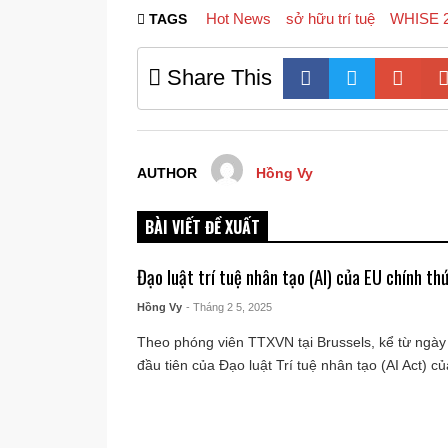
Hot News
sở hữu trí tuệ
WHISE 
TAGS
Share This
AUTHOR
Hồng Vy
BÀI VIẾT ĐỀ XUẤT
Đạo luật trí tuệ nhân tạo (AI) của EU chính thứ
Hồng Vy
- Tháng 2 5, 2025
Theo phóng viên TTXVN tại Brussels, kể từ ngày
đầu tiên của Đạo luật Trí tuệ nhân tạo (AI Act) của