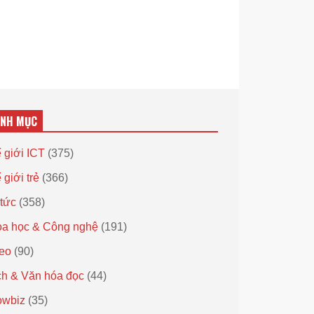
ANH MỤC
 giới ICT
(375)
 giới trẻ
(366)
 tức
(358)
a học & Công nghệ
(191)
eo
(90)
h & Văn hóa đọc
(44)
owbiz
(35)