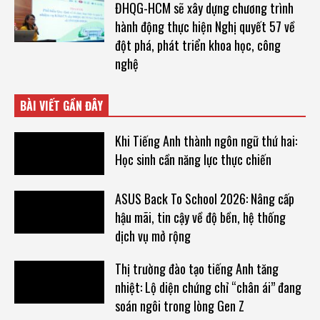
ĐHQG-HCM sẽ xây dựng chương trình
hành động thực hiện Nghị quyết 57 về
đột phá, phát triển khoa học, công
nghệ
BÀI VIẾT GẦN ĐÂY
Khi Tiếng Anh thành ngôn ngữ thứ hai:
Học sinh cần năng lực thực chiến
ASUS Back To School 2026: Nâng cấp
hậu mãi, tin cậy về độ bền, hệ thống
dịch vụ mở rộng
Thị trường đào tạo tiếng Anh tăng
nhiệt: Lộ diện chứng chỉ “chân ái” đang
soán ngôi trong lòng Gen Z