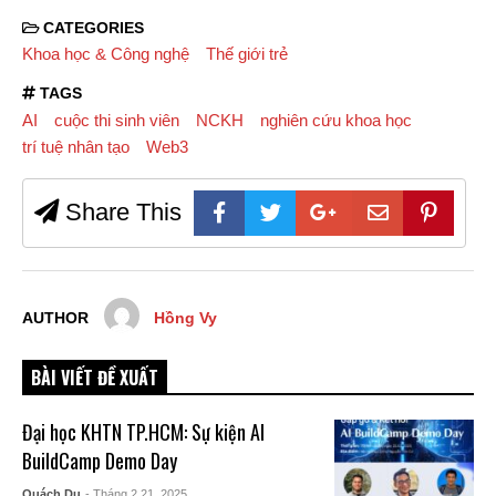
CATEGORIES
Khoa học & Công nghệ
Thế giới trẻ
TAGS
AI
cuộc thi sinh viên
NCKH
nghiên cứu khoa học
trí tuệ nhân tạo
Web3
Share This
AUTHOR
Hồng Vy
BÀI VIẾT ĐỀ XUẤT
Đại học KHTN TP.HCM: Sự kiện AI
BuildCamp Demo Day
Quách Du
- Tháng 2 21, 2025