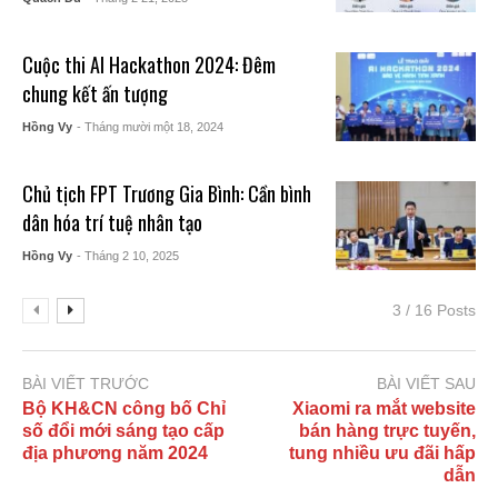
Cuộc thi AI Hackathon 2024: Đêm
chung kết ấn tượng
Hồng Vy
- Tháng mười một 18, 2024
Chủ tịch FPT Trương Gia Bình: Cần bình
dân hóa trí tuệ nhân tạo
Hồng Vy
- Tháng 2 10, 2025
3 / 16 Posts
BÀI VIẾT TRƯỚC
BÀI VIẾT SAU
Bộ KH&CN công bố Chỉ
Xiaomi ra mắt website
số đổi mới sáng tạo cấp
bán hàng trực tuyến,
địa phương năm 2024
tung nhiều ưu đãi hấp
dẫn