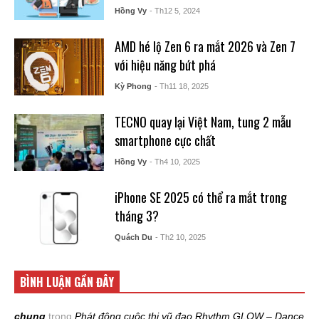
Hồng Vy
- Th12 5, 2024
AMD hé lộ Zen 6 ra mắt 2026 và Zen 7
với hiệu năng bứt phá
Kỳ Phong
- Th11 18, 2025
TECNO quay lại Việt Nam, tung 2 mẫu
smartphone cực chất
Hồng Vy
- Th4 10, 2025
iPhone SE 2025 có thể ra mắt trong
tháng 3?
Quách Du
- Th2 10, 2025
BÌNH LUẬN GẦN ĐÂY
chung
trong
Phát động cuộc thi vũ đạo Rhythm GLOW – Dance