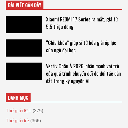
BÀI VIẾT GẦN ĐÂY
Xiaomi REDMI 17 Series ra mắt, giá từ
5,5 triệu đồng
“Chìa khóa” giúp sĩ tử hóa giải áp lực
cửa ngõ đại học
Vertiv Châu Á 2026: nhấn mạnh vai trò
của quá trình chuyển đổi do đối tác dẫn
dắt trong kỷ nguyên AI
DANH MỤC
Thế giới ICT
(375)
Thế giới trẻ
(366)