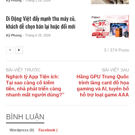
Kỳ Phong
- Tháng 3 26, 2026
Di Động Việt đẩy mạnh thu máy cũ,
khách dễ chọn bán lại hoặc đổi mới
Kỳ Phong
- Tháng 6 25, 2026
3 / 374 Posts
BÀI VIẾT TRƯỚC
BÀI VIẾT SAU
Nghịch lý App Tiện ích:
Hãng GPU Trung Quốc
Tại sao càng cố kiếm
trình làng card đồ họa
tiền, nhà phát triển càng
gaming và AI, tuyên bố
nhanh mất người dùng?”
hỗ trợ loạt game AAA
BÌNH LUẬN
Wordpress (0)
Facebook (