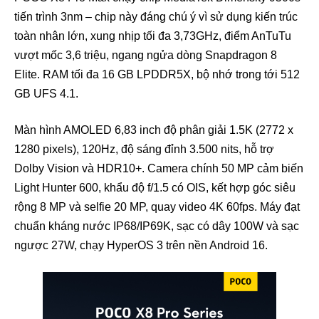
tiến trình 3nm – chip này đáng chú ý vì sử dụng kiến trúc
toàn nhân lớn, xung nhịp tối đa 3,73GHz, điểm AnTuTu
vượt mốc 3,6 triệu, ngang ngửa dòng Snapdragon 8
Elite. RAM tối đa 16 GB LPDDR5X, bộ nhớ trong tới 512
GB UFS 4.1.
Màn hình AMOLED 6,83 inch độ phân giải 1.5K (2772 x
1280 pixels), 120Hz, độ sáng đỉnh 3.500 nits, hỗ trợ
Dolby Vision và HDR10+. Camera chính 50 MP cảm biến
Light Hunter 600, khẩu độ f/1.5 có OIS, kết hợp góc siêu
rộng 8 MP và selfie 20 MP, quay video 4K 60fps. Máy đạt
chuẩn kháng nước IP68/IP69K, sạc có dây 100W và sạc
ngược 27W, chạy HyperOS 3 trên nền Android 16.