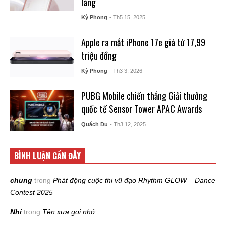
làng
Kỳ Phong
- Th5 15, 2025
Apple ra mắt iPhone 17e giá từ 17,99
triệu đồng
Kỳ Phong
- Th3 3, 2026
PUBG Mobile chiến thắng Giải thưởng
quốc tế Sensor Tower APAC Awards
Quách Du
- Th3 12, 2025
BÌNH LUẬN GẦN ĐÂY
chung
trong
Phát động cuộc thi vũ đạo Rhythm GLOW – Dance
Contest 2025
Nhi
trong
Tên xưa gọi nhớ