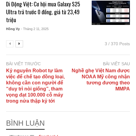
Di Động Việt: Cơ hội mua Galaxy S25
Ultra trả trước 0 đồng, giá từ 23,49
triệu
Hồng Vy
- Tháng 2 11, 2025
3 / 370 Posts
BÀI VIẾT TRƯỚC
BÀI VIẾT SAU
Kỷ nguyên Robot tự làm
Nghề ghẹ Việt Nam được
việc để chế tạo đồng loại,
NOAA Mỹ công nhận
không cần con người để
tương đương theo
“duy trì nòi giống”, tham
MMPA
vọng đạt 100.000 cỗ máy
trong nửa thập kỷ tới
BÌNH LUẬN