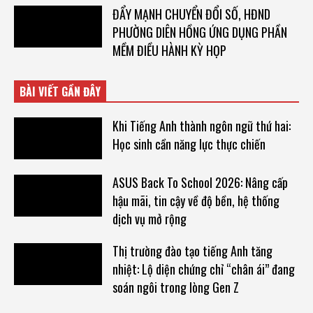
ĐẨY MẠNH CHUYỂN ĐỔI SỐ, HĐND
PHƯỜNG DIÊN HỒNG ỨNG DỤNG PHẦN
MỀM ĐIỀU HÀNH KỲ HỌP
BÀI VIẾT GẦN ĐÂY
Khi Tiếng Anh thành ngôn ngữ thứ hai:
Học sinh cần năng lực thực chiến
ASUS Back To School 2026: Nâng cấp
hậu mãi, tin cậy về độ bền, hệ thống
dịch vụ mở rộng
Thị trường đào tạo tiếng Anh tăng
nhiệt: Lộ diện chứng chỉ “chân ái” đang
soán ngôi trong lòng Gen Z