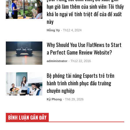
hạn giờ làm thêm của sinh viên: Tôi thấy
khá lo ngại về tính triệt để của đề xuất
này
Hồng Vy
- Th12 4, 2024
Why Should You Use FlatNews to Start
a Perfect Game Review Website?
administrator
- Th12 22, 2016
Bệ phóng tài năng Esports trẻ trên
hành trình chinh phục đấu trường
chuyên nghiệp
Kỳ Phong
- Th6 29, 2026
BÌNH LUẬN GẦN ĐÂY