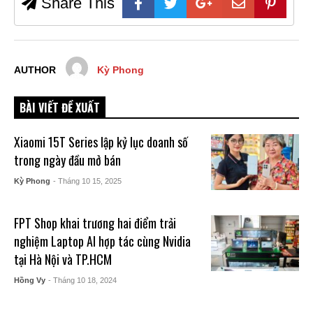
Share This
AUTHOR
Kỳ Phong
BÀI VIẾT ĐỀ XUẤT
Xiaomi 15T Series lập kỷ lục doanh số
trong ngày đầu mở bán
Kỳ Phong
- Tháng 10 15, 2025
FPT Shop khai trương hai điểm trải
nghiệm Laptop AI hợp tác cùng Nvidia
tại Hà Nội và TP.HCM
Hồng Vy
- Tháng 10 18, 2024