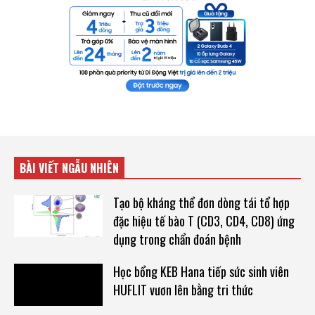
BÀI VIẾT NGẪU NHIÊN
Tạo bộ kháng thể đơn dòng tái tổ hợp
đặc hiệu tế bào T (CD3, CD4, CD8) ứng
dụng trong chẩn đoán bệnh
Học bổng KEB Hana tiếp sức sinh viên
HUFLIT vươn lên bằng tri thức