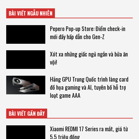
BÀI VIẾT NGẪU NHIÊN
Pepero Pop-up Store: Điểm check-in
mới đầy hấp dẫn cho Gen-Z
Xót xa những giấc ngủ ngắn và bữa ăn
vội!
Hãng GPU Trung Quốc trình làng card
đồ họa gaming và AI, tuyên bố hỗ trợ
loạt game AAA
BÀI VIẾT GẦN ĐÂY
Xiaomi REDMI 17 Series ra mắt, giá từ
5,5 triệu đồng