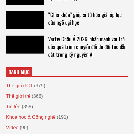
“Chìa khóa” giúp sĩ tử hóa giải áp lực
cửa ngõ đại học
Vertiv Châu Á 2026: nhấn mạnh vai trò
của quá trình chuyển đổi do đối tác dẫn
dắt trong kỷ nguyên AI
DANH MỤC
Thế giới ICT
(375)
Thế giới trẻ
(366)
Tin tức
(358)
Khoa học & Công nghệ
(191)
Video
(90)