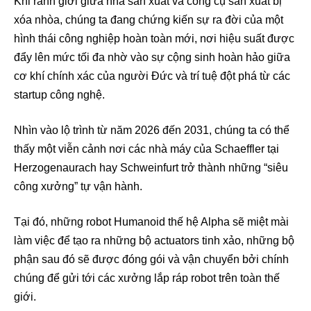
Khi ranh giới giữa nhà sản xuất và công cụ sản xuất bị
xóa nhòa, chúng ta đang chứng kiến sự ra đời của một
hình thái công nghiệp hoàn toàn mới, nơi hiệu suất được
đẩy lên mức tối đa nhờ vào sự cộng sinh hoàn hảo giữa
cơ khí chính xác của người Đức và trí tuệ đột phá từ các
startup công nghệ.
Nhìn vào lộ trình từ năm 2026 đến 2031, chúng ta có thể
thấy một viễn cảnh nơi các nhà máy của Schaeffler tại
Herzogenaurach hay Schweinfurt trở thành những “siêu
công xưởng” tự vận hành.
Tại đó, những robot Humanoid thế hệ Alpha sẽ miệt mài
làm việc để tạo ra những bộ actuators tinh xảo, những bộ
phận sau đó sẽ được đóng gói và vận chuyển bởi chính
chúng để gửi tới các xưởng lắp ráp robot trên toàn thế
giới.