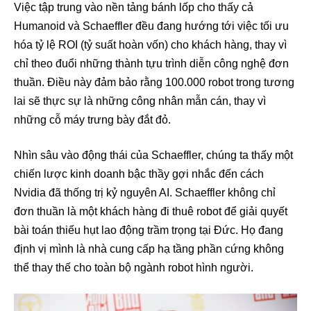
Việc tập trung vào nền tảng bánh lốp cho thấy cả
Humanoid và Schaeffler đều đang hướng tới việc tối ưu
hóa tỷ lệ ROI (tỷ suất hoàn vốn) cho khách hàng, thay vì
chỉ theo đuổi những thành tựu trình diễn công nghệ đơn
thuần. Điều này đảm bảo rằng 100.000 robot trong tương
lai sẽ thực sự là những công nhân mẫn cán, thay vì
những cỗ máy trưng bày đắt đỏ.
Nhìn sâu vào động thái của Schaeffler, chúng ta thấy một
chiến lược kinh doanh bậc thầy gợi nhắc đến cách
Nvidia đã thống trị kỷ nguyên AI. Schaeffler không chỉ
đơn thuần là một khách hàng đi thuê robot để giải quyết
bài toán thiếu hụt lao động trầm trọng tại Đức. Họ đang
định vị mình là nhà cung cấp hạ tầng phần cứng không
thể thay thế cho toàn bộ ngành robot hình người.