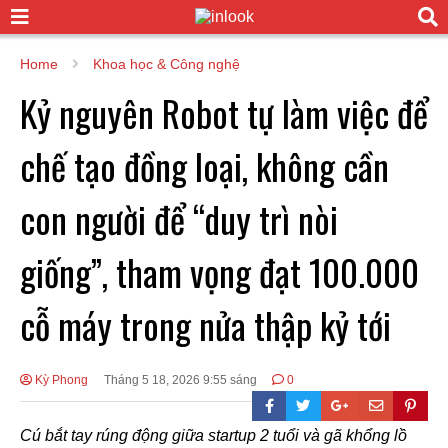
Home
Khoa học & Công nghệ
Kỷ nguyên Robot tự làm việc để
chế tạo đồng loại, không cần
con người để “duy trì nòi
giống”, tham vọng đạt 100.000
cỗ máy trong nửa thập kỷ tới
Kỳ Phong
Tháng 5 18, 2026 9:55 sáng
0
Cú bắt tay rúng động giữa startup 2 tuổi và gã khổng lồ