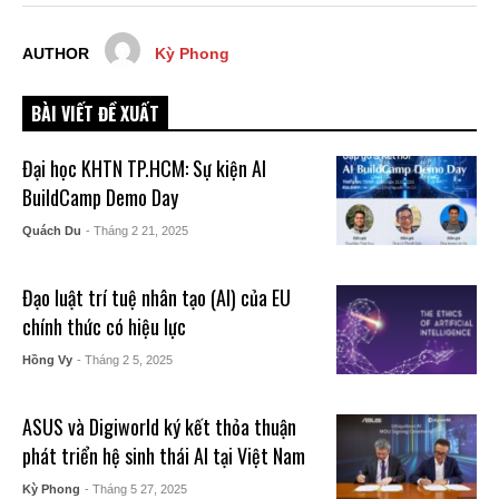
AUTHOR
Kỳ Phong
BÀI VIẾT ĐỀ XUẤT
Đại học KHTN TP.HCM: Sự kiện AI
BuildCamp Demo Day
Quách Du
- Tháng 2 21, 2025
Đạo luật trí tuệ nhân tạo (AI) của EU
chính thức có hiệu lực
Hồng Vy
- Tháng 2 5, 2025
ASUS và Digiworld ký kết thỏa thuận
phát triển hệ sinh thái AI tại Việt Nam
Kỳ Phong
- Tháng 5 27, 2025