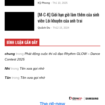
Kỳ Phong
- Th1 10, 2025
[M-C-K] Giới hạn giờ làm thêm của sinh
viên: Lời khuyên của anh trai
Quách Du
- Th12 15, 2024
BÌNH LUẬN GẦN ĐÂY
chung
trong
Phát động cuộc thi vũ đạo Rhythm GLOW – Dance
Contest 2025
Nhi
trong
Tên xưa gọi nhớ
Tân
trong
Tên xưa gọi nhớ