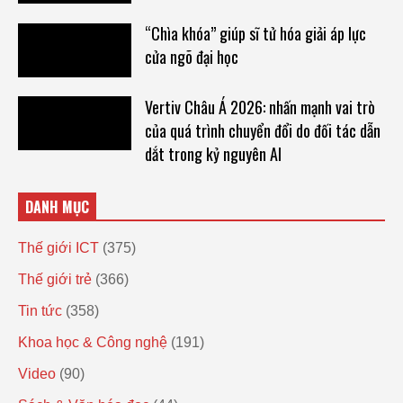
“Chìa khóa” giúp sĩ tử hóa giải áp lực
cửa ngõ đại học
Vertiv Châu Á 2026: nhấn mạnh vai trò
của quá trình chuyển đổi do đối tác dẫn
dắt trong kỷ nguyên AI
DANH MỤC
Thế giới ICT
(375)
Thế giới trẻ
(366)
Tin tức
(358)
Khoa học & Công nghệ
(191)
Video
(90)