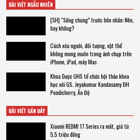
BÀI VIẾT NGẪU NHIÊN
[SH] “Sống chung” trước hôn nhân: Nên,
hay không?
Cách xóa người, đối tượng, vật thể
không mong muốn trong ảnh chụp trên
iPhone, iPad, máy Mac
Khoa Dược UHS tổ chức hội thảo khoa
học với GS. Jeyakumar Kandasamy ĐH
Pondicherry, Ấn Độ
BÀI VIẾT GẦN ĐÂY
Xiaomi REDMI 17 Series ra mắt, giá từ
5,5 triệu đồng