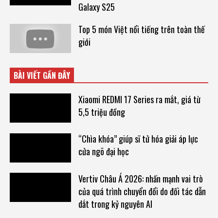
Galaxy S25
Top 5 món Việt nổi tiếng trên toàn thế
giới
BÀI VIẾT GẦN ĐÂY
Xiaomi REDMI 17 Series ra mắt, giá từ
5,5 triệu đồng
“Chìa khóa” giúp sĩ tử hóa giải áp lực
cửa ngõ đại học
Vertiv Châu Á 2026: nhấn mạnh vai trò
của quá trình chuyển đổi do đối tác dẫn
dắt trong kỷ nguyên AI