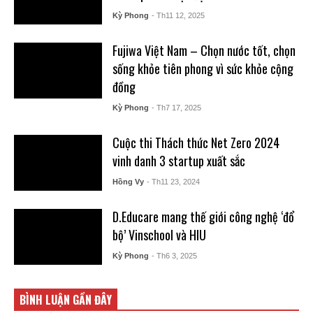
Kỳ Phong
- Th11 12, 2025
Fujiwa Việt Nam – Chọn nước tốt, chọn
sống khỏe tiên phong vì sức khỏe cộng
đồng
Kỳ Phong
- Th7 17, 2025
Cuộc thi Thách thức Net Zero 2024
vinh danh 3 startup xuất sắc
Hồng Vy
- Th11 23, 2024
D.Educare mang thế giới công nghệ ‘đổ
bộ’ Vinschool và HIU
Kỳ Phong
- Th6 3, 2025
BÌNH LUẬN GẦN ĐÂY