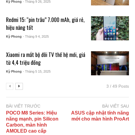
Kỳ Phong
- Tháng 9 26, 2025
Redmi 15: “pin trâu” 7.000 mAh, giá rẻ,
hiệu năng tốt
Kỳ Phong
- Tháng 9 4, 2025
Xiaomi ra mắt bộ đôi TV thế hệ mới, giá
từ 4,4 triệu đồng
Kỳ Phong
- Tháng 5 15, 2025
3 / 49 Posts
BÀI VIẾT TRƯỚC
BÀI VIẾT SAU
POCO M8 Series: Hiệu
ASUS cập nhật tính năng
năng mạnh, pin Silicon
mới cho màn hình ProArt
Carbon, màn hình
AMOLED cao cấp