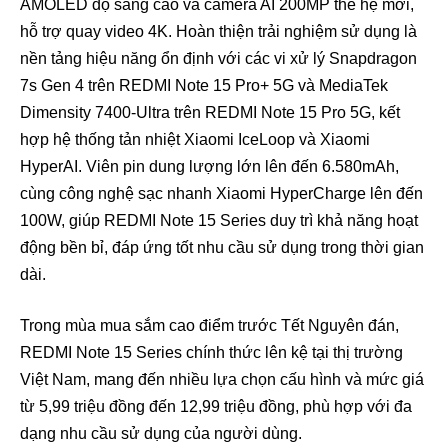
AMOLED độ sáng cao và camera AI 200MP thế hệ mới,
hỗ trợ quay video 4K. Hoàn thiện trải nghiệm sử dụng là
nền tảng hiệu năng ổn định với các vi xử lý Snapdragon
7s Gen 4 trên REDMI Note 15 Pro+ 5G và MediaTek
Dimensity 7400-Ultra trên REDMI Note 15 Pro 5G, kết
hợp hệ thống tản nhiệt Xiaomi IceLoop và Xiaomi
HyperAI. Viên pin dung lượng lớn lên đến 6.580mAh,
cùng công nghệ sạc nhanh Xiaomi HyperCharge lên đến
100W, giúp REDMI Note 15 Series duy trì khả năng hoạt
động bền bỉ, đáp ứng tốt nhu cầu sử dụng trong thời gian
dài.
Trong mùa mua sắm cao điểm trước Tết Nguyên đán,
REDMI Note 15 Series chính thức lên kệ tại thị trường
Việt Nam, mang đến nhiều lựa chọn cấu hình và mức giá
từ 5,99 triệu đồng đến 12,99 triệu đồng, phù hợp với đa
dạng nhu cầu sử dụng của người dùng.