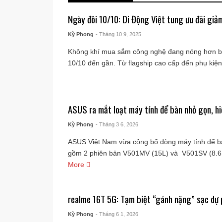
Ngày đôi 10/10: Di Động Việt tung ưu đãi gi
Kỳ Phong
- Tháng 10 9, 2025
Không khí mua sắm công nghệ đang nóng hơn bao
10/10 đến gần. Từ flagship cao cấp đến phụ kiện 
ASUS ra mắt loạt máy tính để bàn nhỏ gọn, 
Kỳ Phong
- Tháng 3 6, 2026
ASUS Việt Nam vừa công bố dòng máy tính để 
gồm 2 phiên bản V501MV (15L) và ​V501SV (8.6L
More
realme 16T 5G: Tạm biệt “gánh nặng” sạc dự
Kỳ Phong
- Tháng 6 1, 2026