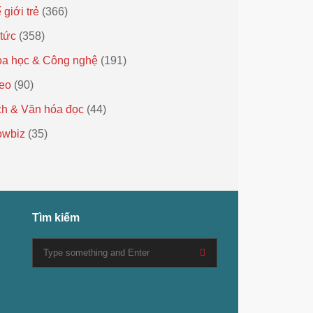
 giới trẻ
(366)
 tức
(358)
a học & Công nghệ
(191)
eo
(90)
h & Văn hóa đọc
(44)
owbiz
(35)
Tìm kiếm