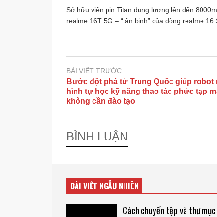
Sở hữu viên pin Titan dung lượng lên đến 8000
realme 16T 5G – “tân binh” của dòng realme 16 S
BÀI VIẾT TRƯỚC
Bước đột phá từ Trung Quốc giúp robot
hình tự học kỹ năng thao tác phức tạp m
không cần đào tạo
BÌNH LUẬN
BÀI VIẾT NGẪU NHIÊN
Cách chuyển tệp và thư mục