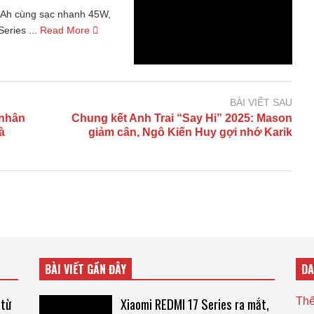
mAh cùng sạc nhanh 45W,
eries ...
Read More
BÀI VIẾT SAU
 nhân
Chung kết Anh Trai “Say Hi” 2025: Mason
à
giảm cân, Ngô Kiến Huy gợi nhớ Karik
BÀI VIẾT GẦN ĐÂY
D
 từ
Xiaomi REDMI 17 Series ra mắt,
Thế