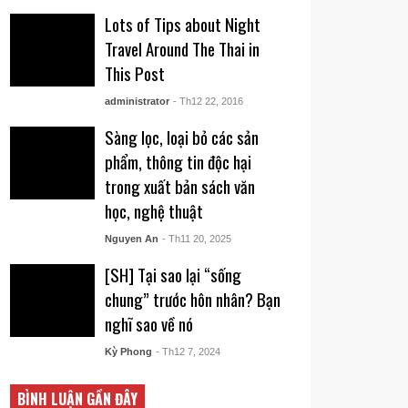
Lots of Tips about Night
Travel Around The Thai in
This Post
administrator
- Th12 22, 2016
Sàng lọc, loại bỏ các sản
phẩm, thông tin độc hại
trong xuất bản sách văn
học, nghệ thuật
Nguyen An
- Th11 20, 2025
[SH] Tại sao lại “sống
chung” trước hôn nhân? Bạn
nghĩ sao về nó
Kỳ Phong
- Th12 7, 2024
BÌNH LUẬN GẦN ĐÂY