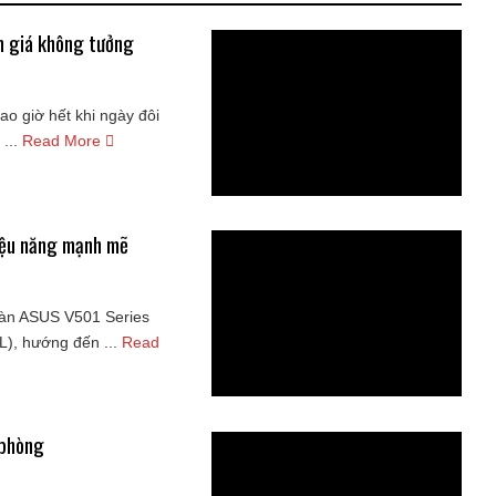
ảm giá không tưởng
 giờ hết khi ngày đôi
...
Read More
hiệu năng mạnh mẽ
bàn ASUS V501 Series
), hướng đến ...
Read
 phòng