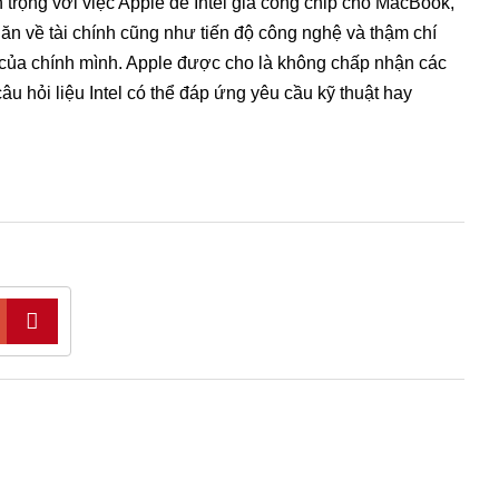
 trọng với việc Apple để Intel gia công chip cho MacBook,
hăn về tài chính cũng như tiến độ công nghệ và thậm chí
của chính mình. Apple được cho là không chấp nhận các
 hỏi liệu Intel có thể đáp ứng yêu cầu kỹ thuật hay