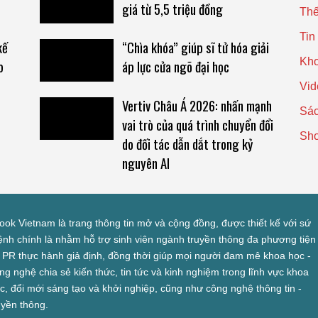
giá từ 5,5 triệu đồng
Thế
Tin
kế
“Chìa khóa” giúp sĩ tử hóa giải
Kho
p
áp lực cửa ngõ đại học
Vid
Vertiv Châu Á 2026: nhấn mạnh
Sác
vai trò của quá trình chuyển đổi
Sh
do đối tác dẫn dắt trong kỷ
nguyên AI
look Vietnam là trang thông tin mở và cộng đồng, được thiết kế với sứ
nh chính là nhằm hỗ trợ sinh viên ngành truyền thông đa phương tiện
 PR thực hành giả định, đồng thời giúp mọi người đam mê khoa học -
ng nghệ chia sẻ kiến thức, tin tức và kinh nghiệm trong lĩnh vực khoa
c, đổi mới sáng tạo và khởi nghiệp, cũng như công nghệ thông tin -
uyền thông.