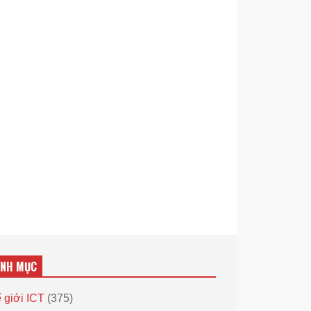
ANH MỤC
 giới ICT
(375)