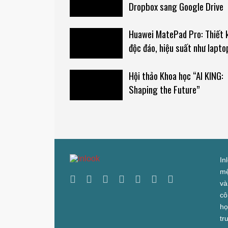
Dropbox sang Google Drive
Huawei MatePad Pro: Thiết 
độc đáo, hiệu suất như lapto
Hội thảo Khoa học “AI KING:
Shaping the Future”
In
mệ
và
cô
họ
tr