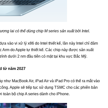
ơng lai có thể dùng chip M series sản xuất bởi Intel.
a vào vi xử lý x86 do Intel thiết kế, lần này Intel chỉ đảm
úc Arm do Apple tự thiết kế. Các chip này được sản xuất
 trình dưới 2 nm đầu tiên có mặt tại khu vực Bắc Mỹ.
ad từ năm 2027
áy như MacBook Air, iPad Air và iPad Pro có thể ra mắt vào
 công. Apple sẽ tiếp tục sử dụng TSMC cho các phiên bản
ới toàn bộ chip A series dành cho iPhone.