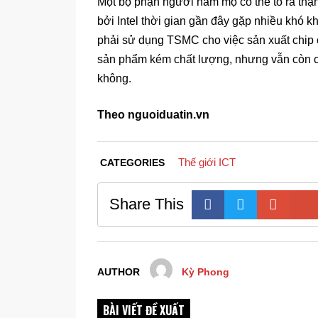
Một bộ phận người hâm mộ có thể tỏ ra thận
bởi Intel thời gian gần đây gặp nhiều khó k
phải sử dụng TSMC cho việc sản xuất chip 
sản phẩm kém chất lượng, nhưng vẫn còn câu
không.
Theo nguoiduatin.vn
Thế giới ICT
CATEGORIES
Share This
AUTHOR
Kỳ Phong
BÀI VIẾT ĐỀ XUẤT