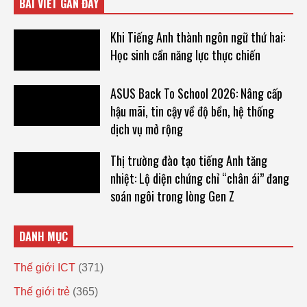
BÀI VIẾT GẦN ĐÂY
Khi Tiếng Anh thành ngôn ngữ thứ hai:
Học sinh cần năng lực thực chiến
ASUS Back To School 2026: Nâng cấp
hậu mãi, tin cậy về độ bền, hệ thống
dịch vụ mở rộng
Thị trường đào tạo tiếng Anh tăng
nhiệt: Lộ diện chứng chỉ “chân ái” đang
soán ngôi trong lòng Gen Z
DANH MỤC
Thế giới ICT
(371)
Thế giới trẻ
(365)