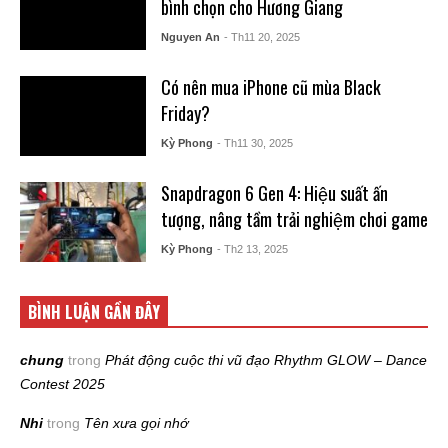
bình chọn cho Hương Giang
Nguyen An
- Th11 20, 2025
Có nên mua iPhone cũ mùa Black
Friday?
Kỳ Phong
- Th11 30, 2025
Snapdragon 6 Gen 4: Hiệu suất ấn
tượng, nâng tầm trải nghiệm chơi game
Kỳ Phong
- Th2 13, 2025
BÌNH LUẬN GẦN ĐÂY
chung
trong
Phát động cuộc thi vũ đạo Rhythm GLOW – Dance
Contest 2025
Nhi
trong
Tên xưa gọi nhớ