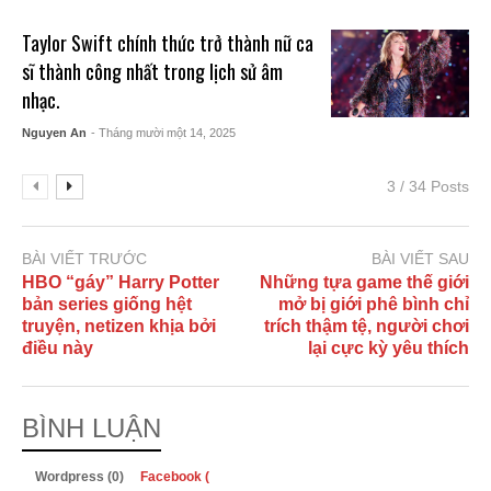
Taylor Swift chính thức trở thành nữ ca
sĩ thành công nhất trong lịch sử âm
nhạc.
Nguyen An
- Tháng mười một 14, 2025
3 / 34 Posts
BÀI VIẾT TRƯỚC
BÀI VIẾT SAU
HBO “gáy” Harry Potter
Những tựa game thế giới
bản series giống hệt
mở bị giới phê bình chỉ
truyện, netizen khịa bởi
trích thậm tệ, người chơi
điều này
lại cực kỳ yêu thích
BÌNH LUẬN
Wordpress (0)
Facebook (