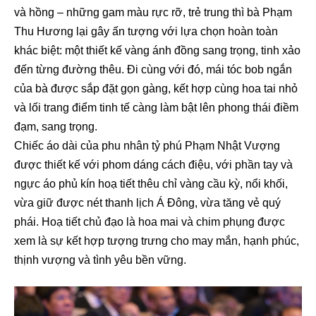
và hồng – những gam màu rực rỡ, trẻ trung thì bà Phạm
Thu Hương lại gây ấn tượng với lựa chọn hoàn toàn
khác biệt: một thiết kế vàng ánh đồng sang trọng, tinh xảo
đến từng đường thêu. Đi cùng với đó, mái tóc bob ngắn
của bà được sắp đặt gọn gàng, kết hợp cùng hoa tai nhỏ
và lối trang điểm tinh tế càng làm bật lên phong thái điềm
đạm, sang trọng.
Chiếc áo dài của phu nhân tỷ phú Phạm Nhật Vượng
được thiết kế với phom dáng cách điệu, với phần tay và
ngực áo phủ kín hoạ tiết thêu chỉ vàng cầu kỳ, nổi khối,
vừa giữ được nét thanh lịch Á Đông, vừa tăng vẻ quý
phái. Hoạ tiết chủ đạo là hoa mai và chim phụng được
xem là sự kết hợp tượng trưng cho may mắn, hạnh phúc,
thịnh vượng và tình yêu bền vững.