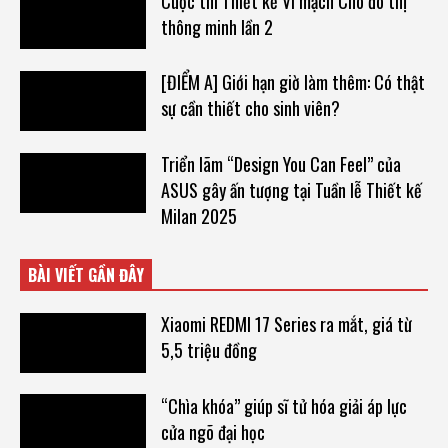
Cuộc thi Thiết kế Vi mạch Cho đô thị
thông minh lần 2
[ĐIỂM A] Giới hạn giờ làm thêm: Có thật
sự cần thiết cho sinh viên?
Triển lãm “Design You Can Feel” của
ASUS gây ấn tượng tại Tuần lễ Thiết kế
Milan 2025
BÀI VIẾT GẦN ĐÂY
Xiaomi REDMI 17 Series ra mắt, giá từ
5,5 triệu đồng
“Chìa khóa” giúp sĩ tử hóa giải áp lực
cửa ngõ đại học