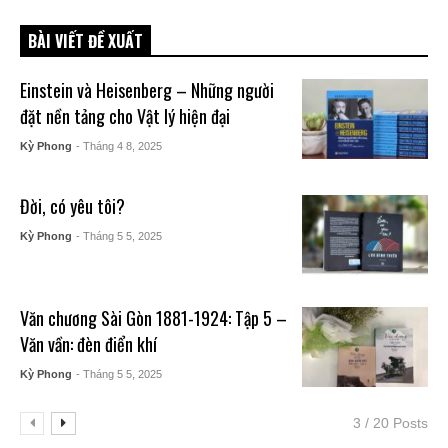
BÀI VIẾT ĐỀ XUẤT
Einstein và Heisenberg – Những người
đặt nền tảng cho Vật lý hiện đại
Kỳ Phong
- Tháng 4 8, 2025
Đời, có yêu tôi?
Kỳ Phong
- Tháng 5 5, 2025
Văn chương Sài Gòn 1881-1924: Tập 5 –
Văn vần: đèn điển khí
Kỳ Phong
- Tháng 5 5, 2025
3 / 20 Posts