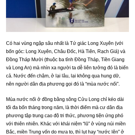
Có hai vùng ngập sâu nhất là Tứ giác Long Xuyên (với
bốn góc: Long Xuyên, Châu Đốc, Hà Tiên, Rạch Giá) và
Đồng Tháp Mười (thuộc ba tỉnh Đồng Tháp, Tiền Giang
và Long An) mà nhìn xa người ta dễ liên tưởng đó là biển
cả. Nước đến chậm, ở lại lâu, lại không qua hung dữ,
nên người dân địa phương gọi đó là “mùa nước nổi”.
Mùa nước nổi ở đồng bằng sông Cửu Long chỉ kéo dài
tối đa bốn tháng trong năm, là thời điểm mà cư dân địa
phương tập trung cao độ tri thức, phương tiện ứng phó
với thiên nhiên. Khác với khái niệm “lũ” ở vùng núi miền
Bắc, miền Trung vốn do mưa to, thì lụt hay “nước lên” ở