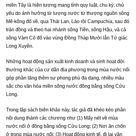
miền Tây là hiện tượng mang tính quy luật, chu kỳ, chủ
yếu do ảnh hưởng từ lượng nước từ thượng nguồn sông
Mê-kông đổ về, qua Thái Lan, Lào rồi Campuchia, sau đó
tràn đồng và theo hai nhánh sông Tiền, sông Hậu, và cả
sông Vàm Cỏ đổ vào vùng Đồng Tháp Mười lẫn Tứ giác
Long Xuyên.
Những hoạt động sản xuất kinh doanh và sinh hoạt đời
thường khác của cư dân địa phương trong mùa nước nổi
góp phần tăng thêm sự phong phú đa dạng, nhiều màu
sắc cho văn hóa miền sông nước đồng bằng sông Cửu
Long.
Trong tập sách biên khảo này, tác giả đã khéo kéo phân
nội dung thành các chương như (1) Mấy nét về mùa
nước nổi ở đồng bằng sông Cửu Long; (2) Nơi ăn chốn
ở trong mùa nước nổi; (3) Hoạt động kinh tế, đi lại vận