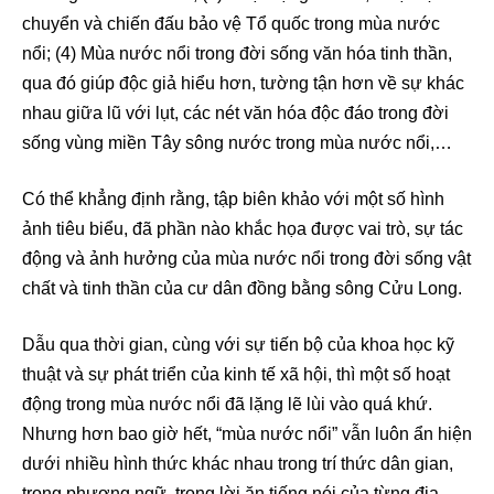
chuyển và chiến đấu bảo vệ Tổ quốc trong mùa nước
nổi; (4) Mùa nước nổi trong đời sống văn hóa tinh thần,
qua đó giúp độc giả hiểu hơn, tường tận hơn về sự khác
nhau giữa lũ với lụt, các nét văn hóa độc đáo trong đời
sống vùng miền Tây sông nước trong mùa nước nổi,…
Có thể khẳng định rằng, tập biên khảo với một số hình
ảnh tiêu biểu, đã phần nào khắc họa được vai trò, sự tác
động và ảnh hưởng của mùa nước nổi trong đời sống vật
chất và tinh thần của cư dân đồng bằng sông Cửu Long.
Dẫu qua thời gian, cùng với sự tiến bộ của khoa học kỹ
thuật và sự phát triển của kinh tế xã hội, thì một số hoạt
động trong mùa nước nổi đã lặng lẽ lùi vào quá khứ.
Nhưng hơn bao giờ hết, “mùa nước nổi” vẫn luôn ẩn hiện
dưới nhiều hình thức khác nhau trong trí thức dân gian,
trong phương ngữ, trong lời ăn tiếng nói của từng địa