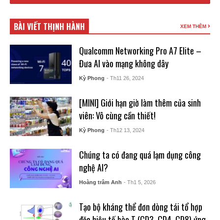
BÀI VIẾT THỊNH HÀNH
XEM THÊM
Qualcomm Networking Pro A7 Elite –
Đưa AI vào mạng không dây
Kỳ Phong
- Th11 26, 2024
[MINI] Giới hạn giờ làm thêm của sinh
viên: Vô cùng cần thiết!
Kỳ Phong
- Th12 13, 2024
Chúng ta có đang quá lạm dụng công
nghệ AI?
Hoàng trâm Anh
- Th1 5, 2026
Tạo bộ kháng thể đơn dòng tái tổ hợp
đặc hiệu tế bào T (CD3, CD4, CD8) ứng