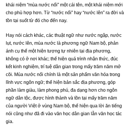
khái niệm “mùa nước nổi” một cái tên, một khái niệm mới
cho phù hợp hơn. Từ “nước nổi” hay “nước lên” ra đời và
tồn tại suốt từ đó cho đến nay.
Hay nói cách khác, các thuật ngữ như nước ngập, nước
lụt, nước lên, mùa nước là phương ngữ Nam bộ, phản
ánh cụ thể một hiện tượng tự nhiên tại địa phương,
không có ở nơi khác; thể hiện quá trình nhận thức, đúc
kết kinh nghiệm, trí tuệ dân gian trong mấy trăm năm mở
cõi. Mùa nước nổi chính là một sản phẩm văn hóa trong
lĩnh vực ngôn ngữ; thể hiện bản sắc địa phương, góp
phần làm giàu, làm phong phú, đa dạng hơn cho ngôn
ngữ dân tộc, được hình thành và tồn tại mấy trăm năm
của người Việt ở vùng Nam bộ, thể hiện qua lời ăn tiếng
nói cũng như đã đi vào văn học dân gian lẫn văn học tác
gia.