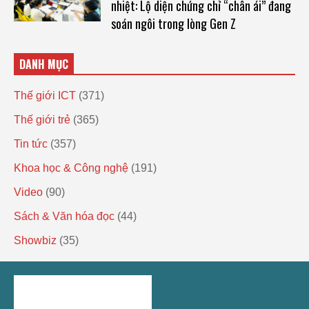
nhiệt: Lộ diện chứng chỉ “chân ái” đang
soán ngôi trong lòng Gen Z
DANH MỤC
Thế giới ICT
(371)
Thế giới trẻ
(365)
Tin tức
(357)
Khoa học & Công nghệ
(191)
Video
(90)
Sách & Văn hóa đọc
(44)
Showbiz
(35)