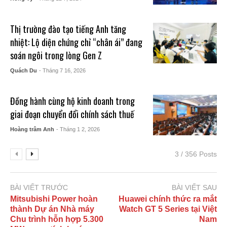
Thị trường đào tạo tiếng Anh tăng
nhiệt: Lộ diện chứng chỉ “chân ái” đang
soán ngôi trong lòng Gen Z
Quách Du
- Tháng 7 16, 2026
Đồng hành cùng hộ kinh doanh trong
giai đoạn chuyển đổi chính sách thuế
Hoàng trâm Anh
- Tháng 1 2, 2026
3 / 356 Posts
BÀI VIẾT TRƯỚC
BÀI VIẾT SAU
Mitsubishi Power hoàn
Huawei chính thức ra mắt
thành Dự án Nhà máy
Watch GT 5 Series tại Việt
Chu trình hỗn hợp 5.300
Nam