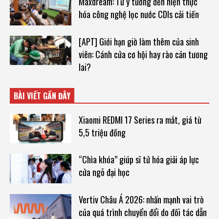
Maxdream: Từ ý tưởng đến hiện thực
hóa công nghệ lọc nước CDIs cải tiến
[APT] Giới hạn giờ làm thêm của sinh
viên: Cánh cửa cơ hội hay rào cản tương
lai?
BÀI VIẾT GẦN ĐÂY
Xiaomi REDMI 17 Series ra mắt, giá từ
5,5 triệu đồng
“Chìa khóa” giúp sĩ tử hóa giải áp lực
cửa ngõ đại học
Vertiv Châu Á 2026: nhấn mạnh vai trò
của quá trình chuyển đổi do đối tác dẫn