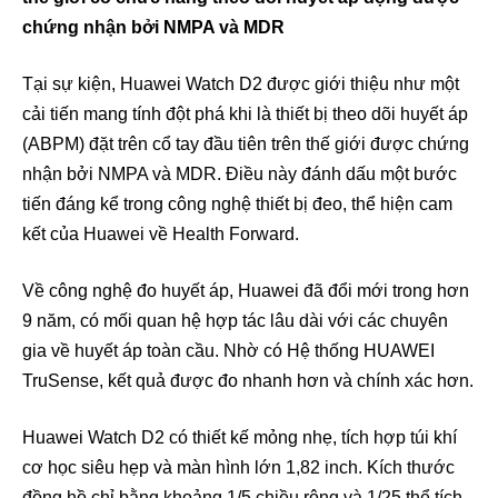
chứng nhận bởi NMPA và MDR
Tại sự kiện, Huawei Watch D2 được giới thiệu như một
cải tiến mang tính đột phá khi là thiết bị theo dõi huyết áp
(ABPM) đặt trên cổ tay đầu tiên trên thế giới được chứng
nhận bởi NMPA và MDR. Điều này đánh dấu một bước
tiến đáng kể trong công nghệ thiết bị đeo, thể hiện cam
kết của Huawei về Health Forward.
Về công nghệ đo huyết áp, Huawei đã đổi mới trong hơn
9 năm, có mối quan hệ hợp tác lâu dài với các chuyên
gia về huyết áp toàn cầu. Nhờ có Hệ thống HUAWEI
TruSense, kết quả được đo nhanh hơn và chính xác hơn.
Huawei Watch D2 có thiết kế mỏng nhẹ, tích hợp túi khí
cơ học siêu hẹp và màn hình lớn 1,82 inch. Kích thước
đồng hồ chỉ bằng khoảng 1/5 chiều rộng và 1/25 thể tích