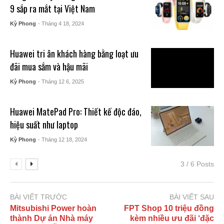
9 sắp ra mắt tại Việt Nam
Kỳ Phong
- Tháng 4 18, 2024
Huawei tri ân khách hàng bằng loạt ưu
đãi mua sắm và hậu mãi
Kỳ Phong
- Tháng 12 6, 2025
Huawei MatePad Pro: Thiết kế độc đáo,
hiệu suất như laptop
Kỳ Phong
- Tháng 12 18, 2024
3 / 6 Posts
BÀI VIẾT TRƯỚC
BÀI VIẾT SAU
Mitsubishi Power hoàn
FPT Shop 10 triệu đồng
thành Dự án Nhà máy
kèm nhiều ưu đãi ‘đặc