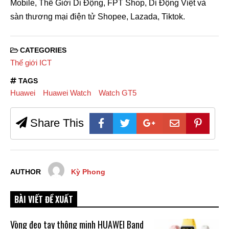
Mobile, Thế Giới Di Động, FPT Shop, Di Động Việt và
sàn thương mại điện tử Shopee, Lazada, Tiktok.
CATEGORIES
Thế giới ICT
TAGS
Huawei
Huawei Watch
Watch GT5
Share This
AUTHOR
Kỳ Phong
BÀI VIẾT ĐỀ XUẤT
Vòng đeo tay thông minh HUAWEI Band