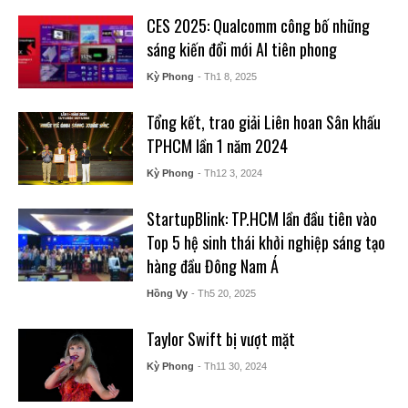
CES 2025: Qualcomm công bố những
sáng kiến đổi mới AI tiên phong
Kỳ Phong
- Th1 8, 2025
Tổng kết, trao giải Liên hoan Sân khấu
TPHCM lần 1 năm 2024
Kỳ Phong
- Th12 3, 2024
StartupBlink: TP.HCM lần đầu tiên vào
Top 5 hệ sinh thái khởi nghiệp sáng tạo
hàng đầu Đông Nam Á
Hồng Vy
- Th5 20, 2025
Taylor Swift bị vượt mặt
Kỳ Phong
- Th11 30, 2024