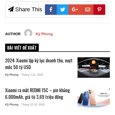
Share This
AUTHOR
Kỳ Phong
BÀI VIẾT ĐỀ XUẤT
2024: Xiaomi lập kỷ lục doanh thu, vượt
mốc 50 tỷ USD
Kỳ Phong
- Tháng 3 21, 2025
Xiaomi ra mắt REDMI 15C – pin khủng
6.000mAh, giá từ 3,69 triệu đồng
Kỳ Phong
- Tháng 10 18, 2025