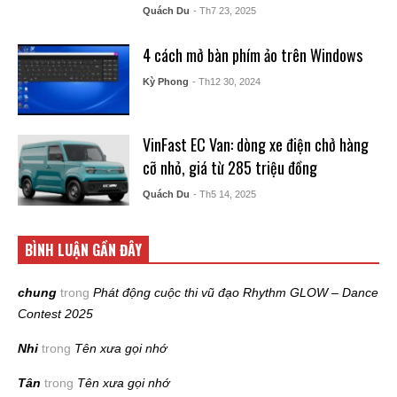
Quách Du
- Th7 23, 2025
4 cách mở bàn phím ảo trên Windows
Kỳ Phong
- Th12 30, 2024
VinFast EC Van: dòng xe điện chở hàng
cỡ nhỏ, giá từ 285 triệu đồng
Quách Du
- Th5 14, 2025
BÌNH LUẬN GẦN ĐÂY
chung
trong
Phát động cuộc thi vũ đạo Rhythm GLOW – Dance
Contest 2025
Nhi
trong
Tên xưa gọi nhớ
Tân
trong
Tên xưa gọi nhớ