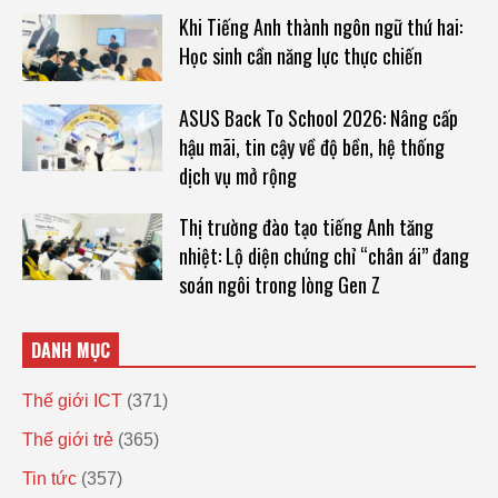
Khi Tiếng Anh thành ngôn ngữ thứ hai:
Học sinh cần năng lực thực chiến
ASUS Back To School 2026: Nâng cấp
hậu mãi, tin cậy về độ bền, hệ thống
dịch vụ mở rộng
Thị trường đào tạo tiếng Anh tăng
nhiệt: Lộ diện chứng chỉ “chân ái” đang
soán ngôi trong lòng Gen Z
DANH MỤC
Thế giới ICT
(371)
Thế giới trẻ
(365)
Tin tức
(357)