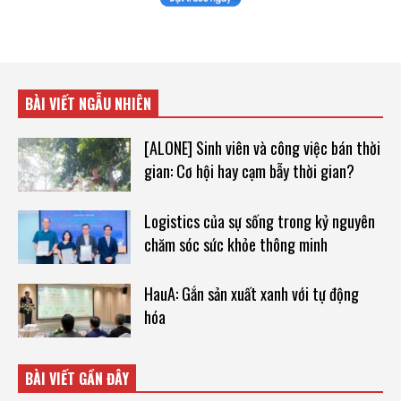
BÀI VIẾT NGẪU NHIÊN
[ALONE] Sinh viên và công việc bán thời
gian: Cơ hội hay cạm bẫy thời gian?
Logistics của sự sống trong kỷ nguyên
chăm sóc sức khỏe thông minh
HauA: Gắn sản xuất xanh với tự động
hóa
BÀI VIẾT GẦN ĐÂY