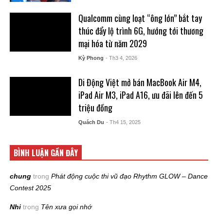
Qualcomm cùng loạt “ông lớn” bắt tay
thúc đẩy lộ trình 6G, hướng tới thương
mại hóa từ năm 2029
Kỳ Phong
- Th3 4, 2026
Di Động Việt mở bán MacBook Air M4,
iPad Air M3, iPad A16, ưu đãi lên đến 5
triệu đồng
Quách Du
- Th4 15, 2025
BÌNH LUẬN GẦN ĐÂY
chung
trong
Phát động cuộc thi vũ đạo Rhythm GLOW – Dance
Contest 2025
Nhi
trong
Tên xưa gọi nhớ