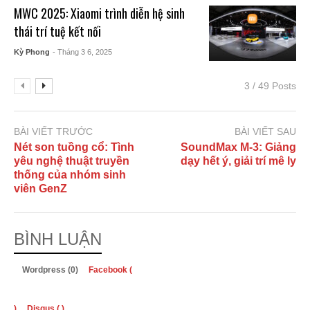
MWC 2025: Xiaomi trình diễn hệ sinh
thái trí tuệ kết nối
Kỳ Phong
- Tháng 3 6, 2025
3 / 49 Posts
BÀI VIẾT TRƯỚC
BÀI VIẾT SAU
Nét son tuồng cổ: Tình
SoundMax M-3: Giảng
yêu nghệ thuật truyền
dạy hết ý, giải trí mê ly
thống của nhóm sinh
viên GenZ
BÌNH LUẬN
Wordpress (0)
Facebook (
)
Disqus (
)