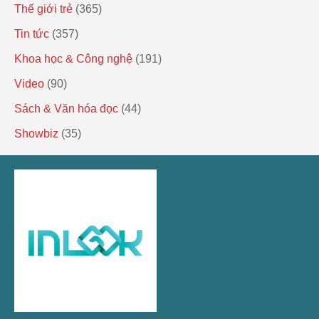
Thế giới trẻ
(365)
Tin tức
(357)
Khoa học & Công nghệ
(191)
Video
(90)
Sách & Văn hóa đọc
(44)
Showbiz
(35)