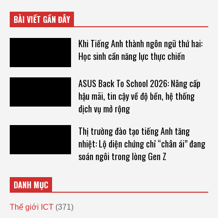
BÀI VIẾT GẦN ĐÂY
Khi Tiếng Anh thành ngôn ngữ thứ hai:
Học sinh cần năng lực thực chiến
ASUS Back To School 2026: Nâng cấp
hậu mãi, tin cậy về độ bền, hệ thống
dịch vụ mở rộng
Thị trường đào tạo tiếng Anh tăng
nhiệt: Lộ diện chứng chỉ “chân ái” đang
soán ngôi trong lòng Gen Z
DANH MỤC
Thế giới ICT
(371)