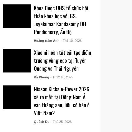
Khoa Dược UHS tổ chức hội
thảo khoa học với GS.
Jeyakumar Kandasamy ĐH
Pondicherry, Ấn Độ
Hoàng trâm Anh
- Th1 10, 2026
Xiaomi hoàn tất cải tạo điểm
trường vùng cao tại Tuyên
Quang và Thái Nguyên
Kỳ Phong
- Th12 18, 2025
Nissan Kicks e-Power 2026
sẽ ra mắt tại Đông Nam Á
vào tháng sau, liệu có bán ở
Việt Nam?
Quách Du
- Th2 25, 2026