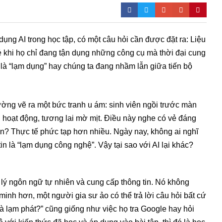
dụng AI trong học tập, có một câu hỏi cần được đặt ra: Liệu
rẻ khi họ chỉ đang tận dụng những công cụ mà thời đại cung
là “lạm dụng” hay chúng ta đang nhầm lẫn giữa tiến bộ
ường vẽ ra một bức tranh u ám: sinh viên ngồi trước màn
 hoạt động, tương lai mờ mịt. Điều này nghe có vẻ đáng
ện? Thực tế phức tạp hơn nhiều. Ngày nay, không ai nghĩ
in là “lạm dụng công nghệ”. Vậy tại sao với AI lại khác?
 lý ngôn ngữ tự nhiên và cung cấp thông tin. Nó không
inh hơn, một người gia sư ảo có thể trả lời câu hỏi bất cứ
 là lạm phát?” cũng giống như việc họ tra Google hay hỏi