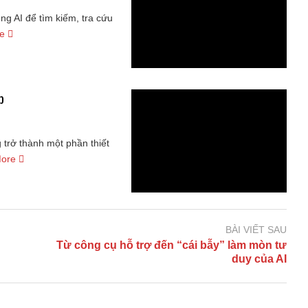
ng AI để tìm kiếm, tra cứu
re
p
g trở thành một phần thiết
More
BÀI VIẾT SAU
Từ công cụ hỗ trợ đến “cái bẫy” làm mòn tư
duy của AI