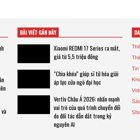
BÀI VIẾT GẦN ĐÂY
D
nh
Xiaomi REDMI 17 Series ra mắt,
Thế
giá từ 5,5 triệu đồng
Thế
Tin
“Chìa khóa” giúp sĩ tử hóa giải
ân
Kho
áp lực cửa ngõ đại học
iên
Vid
Vertiv Châu Á 2026: nhấn mạnh
Sác
vai trò của quá trình chuyển đổi
 và
Sh
do đối tác dẫn dắt trong kỷ
nguyên AI