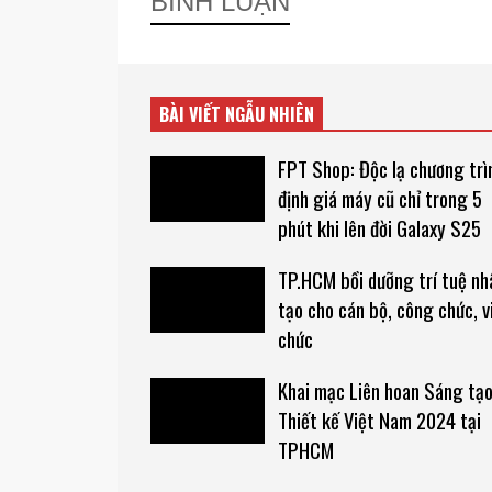
BÌNH LUẬN
BÀI VIẾT NGẪU NHIÊN
FPT Shop: Độc lạ chương trì
định giá máy cũ chỉ trong 5
phút khi lên đời Galaxy S25
TP.HCM bồi dưỡng trí tuệ nh
tạo cho cán bộ, công chức, v
chức
Khai mạc Liên hoan Sáng tạo
Thiết kế Việt Nam 2024 tại
TPHCM