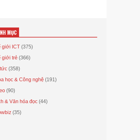
ANH MỤC
 giới ICT
(375)
 giới trẻ
(366)
 tức
(358)
a học & Công nghệ
(191)
eo
(90)
h & Văn hóa đọc
(44)
owbiz
(35)