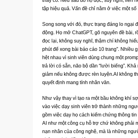
thầy cô. Nếu sau đó họ đọc, suy nghĩ, liên h
tập hiệu quả. Vấn đề chỉ nằm ở việc một số 
Song song với đó, thực trạng đáng lo ngại đ
động. Họ mở ChatGPT, gõ nguyên đề bài, r
đọc lại, không suy nghĩ, thậm chí không hiể
phút để xong bài báo cáo 10 trang”. Nhiều 
hệt nhau vì sinh viên dùng chung một promp
trả lời có sẵn, não bộ dần “lười biếng”. Khả
giảm nếu không được rèn luyện.AI không thể
quyết định mang tính nhân văn.
Như vậy thay vì tạo ra một bầu không khí s
vào việc dạy sinh viên trở thành những ngư
gồm việc dạy họ cách kiểm chứng thông tin 
AI như một công cụ hỗ trợ chứ không phải m
nạn nhân của công nghệ, mà là những người