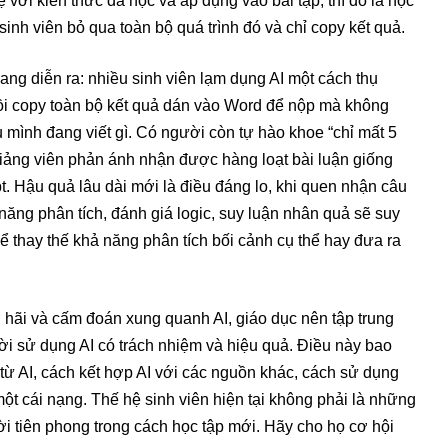
ệ với kiến thức đã học và áp dụng vào bài tập, thì đó là học
sinh viên bỏ qua toàn bộ quá trình đó và chỉ copy kết quả.
ang diễn ra: nhiều sinh viên lạm dụng AI một cách thụ
ồi copy toàn bộ kết quả dán vào Word để nộp mà không
u mình đang viết gì. Có người còn tự hào khoe “chỉ mất 5
giảng viên phản ánh nhận được hàng loạt bài luận giống
t. Hậu quả lâu dài mới là điều đáng lo, khi quen nhận câu
 năng phân tích, đánh giá logic, suy luận nhân quả sẽ suy
 thay thế khả năng phân tích bối cảnh cụ thể hay đưa ra
ợ hãi và cấm đoán xung quanh AI, giáo dục nên tập trung
ời sử dụng AI có trách nhiệm và hiệu quả. Điều này bao
từ AI, cách kết hợp AI với các nguồn khác, cách sử dụng
ột cái nạng. Thế hệ sinh viên hiện tại không phải là những
 tiên phong trong cách học tập mới. Hãy cho họ cơ hội