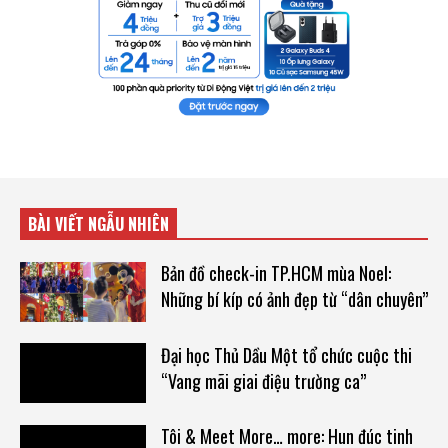
BÀI VIẾT NGẪU NHIÊN
Bản đồ check-in TP.HCM mùa Noel:
Những bí kíp có ảnh đẹp từ “dân chuyên”
Đại học Thủ Dầu Một tổ chức cuộc thi
“Vang mãi giai điệu trường ca”
Tôi & Meet More… more: Hun đúc tinh