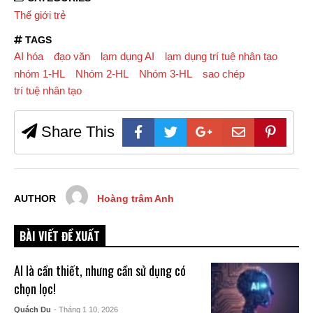
Thế giới trẻ
TAGS
AI hóa
đạo văn
lạm dụng AI
lạm dụng trí tuệ nhân tạo
nhóm 1-HL
Nhóm 2-HL
Nhóm 3-HL
sao chép
trí tuệ nhân tạo
Share This
AUTHOR
Hoàng trâm Anh
BÀI VIẾT ĐỀ XUẤT
AI là cần thiết, nhưng cần sử dụng có
chọn lọc!
Quách Du
- Tháng 1 10, 2026