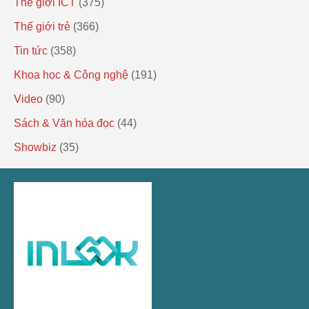
Thế giới ICT
(375)
Thế giới trẻ
(366)
Tin tức
(358)
Khoa học & Công nghệ
(191)
Video
(90)
Sách & Văn hóa đọc
(44)
Showbiz
(35)