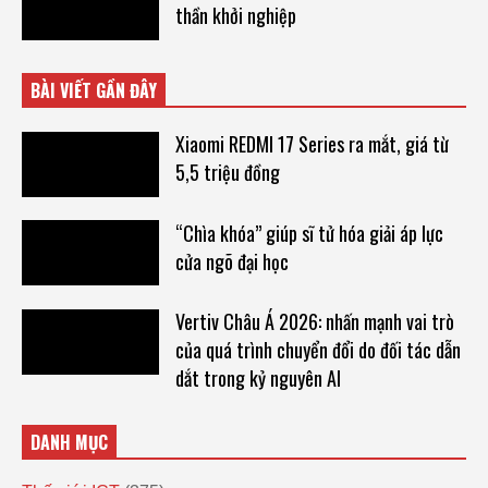
thần khởi nghiệp
BÀI VIẾT GẦN ĐÂY
Xiaomi REDMI 17 Series ra mắt, giá từ
5,5 triệu đồng
“Chìa khóa” giúp sĩ tử hóa giải áp lực
cửa ngõ đại học
Vertiv Châu Á 2026: nhấn mạnh vai trò
của quá trình chuyển đổi do đối tác dẫn
dắt trong kỷ nguyên AI
DANH MỤC