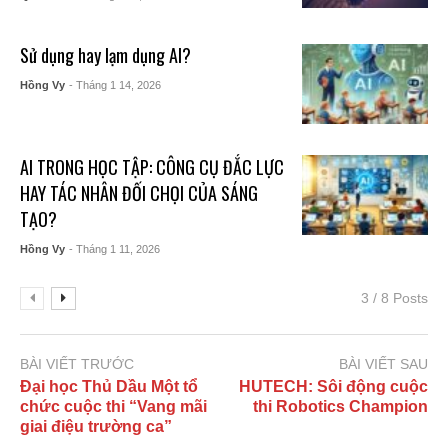
Sử dụng hay lạm dụng AI?
Hồng Vy
- Tháng 1 14, 2026
AI TRONG HỌC TẬP: CÔNG CỤ ĐẮC LỰC
HAY TÁC NHÂN ĐỐI CHỌI CỦA SÁNG
TẠO?
Hồng Vy
- Tháng 1 11, 2026
3 / 8 Posts
BÀI VIẾT TRƯỚC
BÀI VIẾT SAU
Đại học Thủ Dầu Một tổ
HUTECH: Sôi động cuộc
chức cuộc thi “Vang mãi
thi Robotics Champion
giai điệu trường ca”