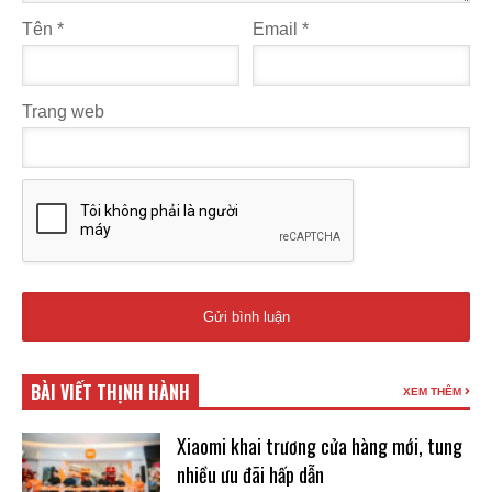
Tên
*
Email
*
Trang web
BÀI VIẾT THỊNH HÀNH
XEM THÊM
Xiaomi khai trương cửa hàng mới, tung
nhiều ưu đãi hấp dẫn