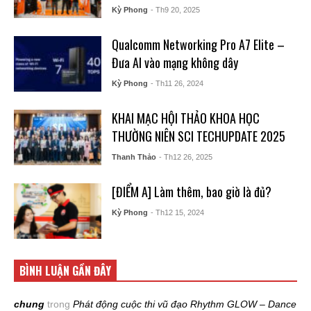
Kỳ Phong
- Th9 20, 2025
Qualcomm Networking Pro A7 Elite –
Đưa AI vào mạng không dây
Kỳ Phong
- Th11 26, 2024
KHAI MẠC HỘI THẢO KHOA HỌC
THƯỜNG NIÊN SCI TECHUPDATE 2025
Thanh Thảo
- Th12 26, 2025
[ĐIỂM A] Làm thêm, bao giờ là đủ?
Kỳ Phong
- Th12 15, 2024
BÌNH LUẬN GẦN ĐÂY
chung
trong
Phát động cuộc thi vũ đạo Rhythm GLOW – Dance